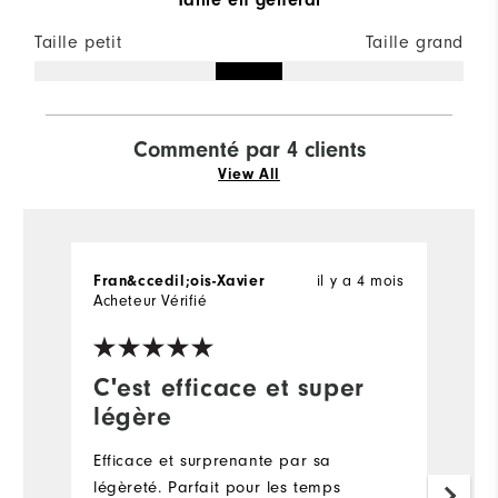
Taille petit
Taille grand
Commenté par 4 clients
View All
il y a 4 mois
Fran&ccedil;ois-Xavier
G
Acheteur Vérifié
Ac
C'est efficace et super
S
légère
Tr
aj
Efficace et surprenante par sa
h
légèreté. Parfait pour les temps