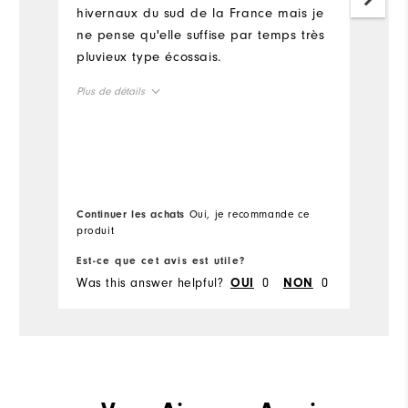
du
hivernaux du sud de la France mais je
ne pense qu'elle suffise par temps très
pluvieux type écossais.
Plus de détails
Taille en général
Taille petit
Taille grand
Continuer les achats
Oui, je recommande ce
Co
produit
pr
Est-ce que cet avis est utile?
Es
Was this answer helpful?
0
0
Wa
OUI
NON