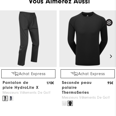
Vous Aimerez Aussi
Achat Express
Achat Express
Pantalon de
Seconde peau
170€
95€
pluie HydroLite X
polaire
ThermoSeries
Messieurs Vêtements De Golf
Messieurs Vêtements De Golf