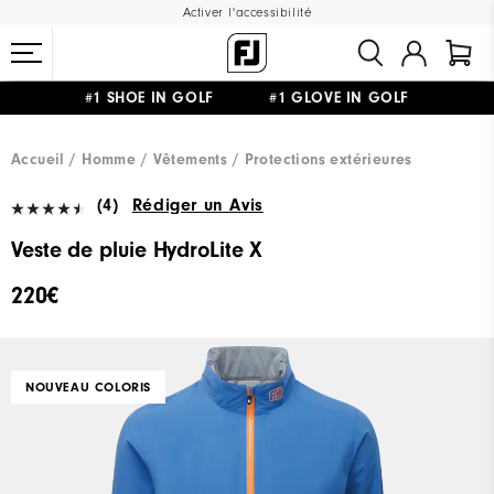
Activer l'accessibilité
#1 SHOE IN GOLF #1 GLOVE IN GOLF
LIVRAISON OFFERTE
DÈS 99€+
&
RETOUR GRATUIT
Accueil
Homme
Vêtements
Protections extérieures
(4)
Rédiger un Avis
Veste de pluie HydroLite X
220€
NOUVEAU COLORIS