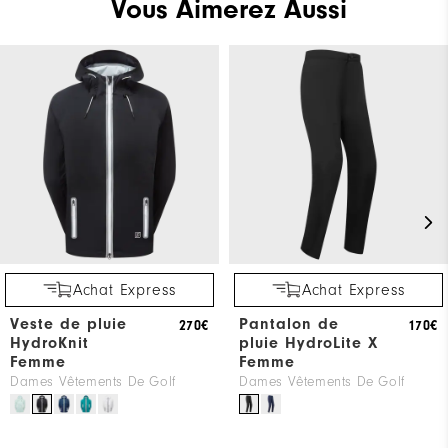
Vous Aimerez Aussi
Achat Express
Achat Express
Veste de pluie
Pantalon de
270€
170€
HydroKnit
pluie HydroLite X
Femme
Femme
Dames Vêtements De Golf
Dames Vêtements De Golf