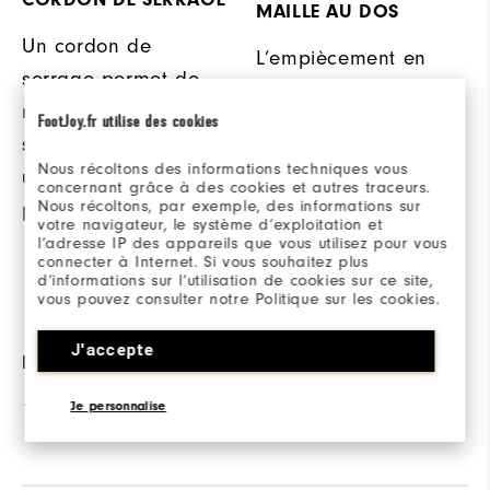
MAILLE AU DOS
Un cordon de
L’empiècement en
serrage permet de
maille au dos
réduire le volume
FootJoy.fr utilise des cookies
améliore la
superflu et d’obtenir
respirabilité pour un
Nous récoltons des informations techniques vous
un ajustement
confort accru et une
concernant grâce à des cookies et autres traceurs.
Nous récoltons, par exemple, des informations sur
parfaitement adapté.
grande polyvalence
votre navigateur, le système d’exploitation et
l’adresse IP des appareils que vous utilisez pour vous
tout au long de
connecter à Internet. Si vous souhaitez plus
d’informations sur l’utilisation de cookies sur ce site,
l’année.
vous pouvez consulter notre Politique sur les cookies.
J'accepte
FABRIC
100% Polyester
Je personnalise