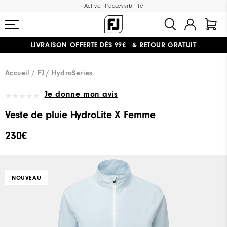
Activer l'accessibilité
LIVRAISON OFFERTE
DÈS 99€+
&
RETOUR GRATUIT
#1 SHOE IN GOLF #1 GLOVE IN GOLF
Accueil
FJ
HydroSeries
Je donne mon avis
Veste de pluie HydroLite X Femme
230€
NOUVEAU