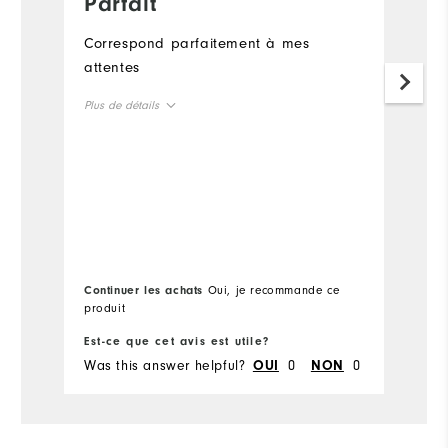
Parfait
V
p
Correspond parfaitement à mes
attentes
T
p
Plus de détails
Pl
Taille en général
Ta
Taille petit
Taille grand
Tai
Confort
Continuer les achats
Oui, je recommande ce
Co
Durabilité
produit
pr
Performance
Est-ce que cet avis est utile?
Es
Was this answer helpful?
0
0
Wa
OUI
NON