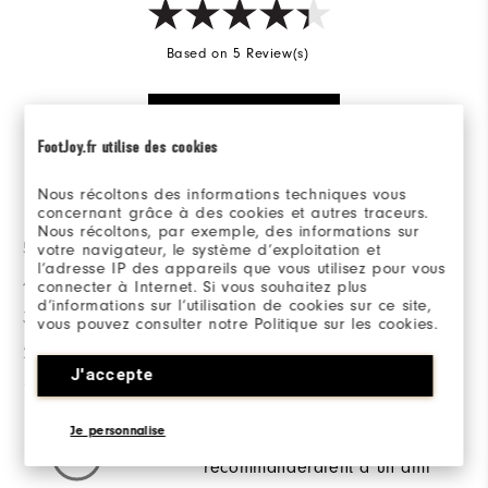
Based on 5 Review(s)
RÉDIGER UN AVIS
FootJoy.fr utilise des cookies
la répartition des notes
Nous récoltons des informations techniques vous
concernant grâce à des cookies et autres traceurs.
Nous récoltons, par exemple, des informations sur
5 Etoiles
4
votre navigateur, le système d’exploitation et
l’adresse IP des appareils que vous utilisez pour vous
4 Etoiles
0
connecter à Internet. Si vous souhaitez plus
d’informations sur l’utilisation de cookies sur ce site,
3 Etoiles
0
vous pouvez consulter notre Politique sur les cookies.
2 Etoiles
0
J'accepte
1 Etoile
1
Je personnalise
100%
des répondants
recommanderaient à un ami