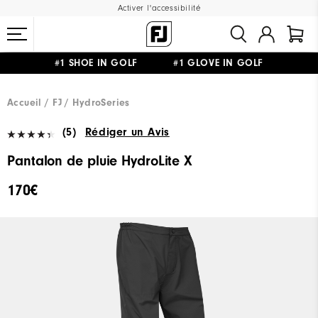
Activer l'accessibilité
#1 SHOE IN GOLF #1 GLOVE IN GOLF
LIVRAISON OFFERTE
DÈS 99€+
&
RETOUR GRATUIT
Accueil
FJ
HydroSeries
(5)
Rédiger un Avis
Pantalon de pluie HydroLite X
170€