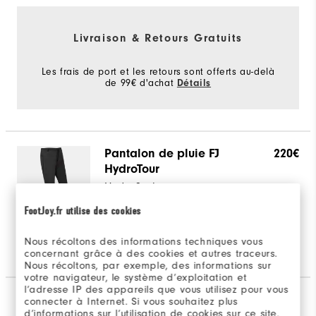
Livraison & Retours Gratuits
Les frais de port et les retours sont offerts au-delà
de 99€ d'achat
Détails
Pantalon de pluie FJ
220€
HydroTour
HydroSeries
1 Couleur
FootJoy.fr utilise des cookies
Nous récoltons des informations techniques vous
View Full Details
Shop This Item
concernant grâce à des cookies et autres traceurs.
Nous récoltons, par exemple, des informations sur
Couleurs Disponibles
votre navigateur, le système d’exploitation et
l’adresse IP des appareils que vous utilisez pour vous
StaSof
36€
connecter à Internet. Si vous souhaitez plus
d’informations sur l’utilisation de cookies sur ce site,