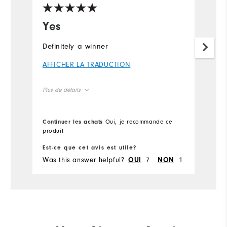
Yes
Definitely a winner
AFFICHER LA TRADUCTION
Plus de détails
Overall Size
Continuer les achats
Oui, je recommande ce
produit
Runs Small
Runs Large
Est-ce que cet avis est utile?
Was this answer helpful?
7
1
OUI
NON