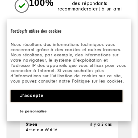
100%
des répondants
recommanderaient à un ami
Sizing/Fit
FootJoy.fr utilise des cookies
Nous récoltons des informations techniques vous
Overall Size
concernant grâce à des cookies et autres traceurs.
Nous récoltons, par exemple, des informations sur
Runs Small
Runs Large
votre navigateur, le système d’exploitation et
l’adresse IP des appareils que vous utilisez pour vous
connecter à Internet. Si vous souhaitez plus
d’informations sur l’utilisation de cookies sur ce site,
vous pouvez consulter notre Politique sur les cookies.
Evalué par 1 client
View All
J'accepte
Je personnalise
il y a 2 ans
Steen
Acheteur Vérifié