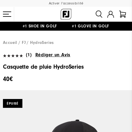
Activer l'accessibilité
#1 SHOE IN GOLF #1 GLOVE IN GOLF
LIVRAISON OFFERTE
DÈS 99€+
&
RETOUR GRATUIT
Accueil
FJ
HydroSeries
(1)
Rédiger un Avis
Casquette de pluie HydroSeries
40€
ÉPUISÉ