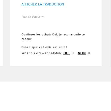
AFFICHER LA TRADUCTION
Plus de détails
Overall Size
Continuer les achats
Oui, je recommande ce
Runs Small
Runs Large
produit
Est-ce que cet avis est utile?
Comfort
Was this answer helpful?
0
0
OUI
NON
Durability
Performance