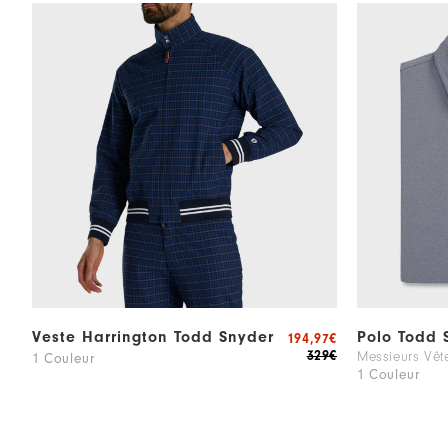
Veste Harrington Todd Snyder
Polo Todd 
194,97€
329€
Messieurs Vêt
1 Couleur
1 Couleur