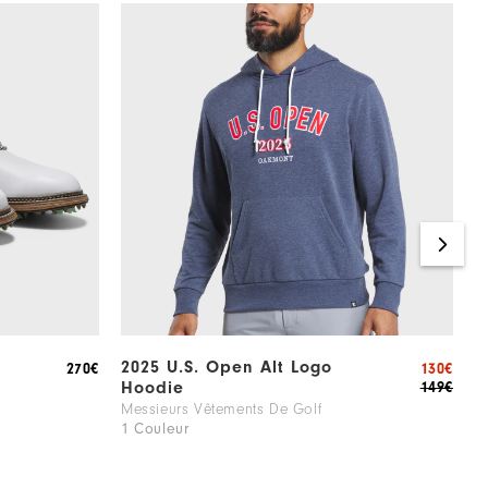
2025 U.S. Open Alt Logo
P
270€
130€
Hoodie
149€
M
3
Messieurs Vêtements De Golf
1 Couleur