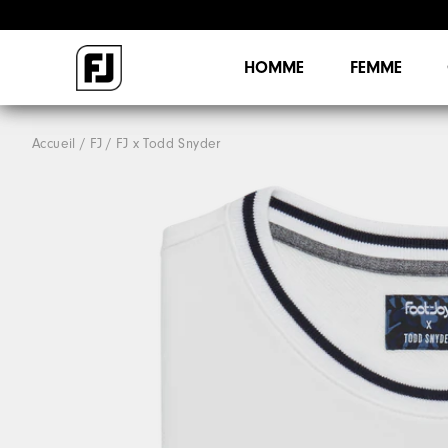
HOMME
FEMME
Accueil
FJ
FJ x Todd Snyder