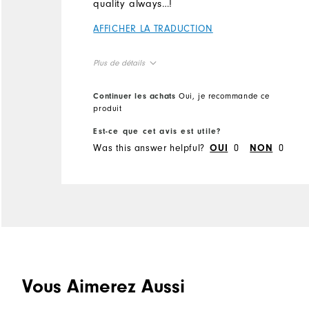
quality always…!
AFFICHER LA TRADUCTION
Plus de détails
Overall Size
Continuer les achats
Oui, je recommande ce
produit
Runs Small
Runs Large
Est-ce que cet avis est utile?
Was this answer helpful?
0
0
OUI
NON
Vous Aimerez Aussi