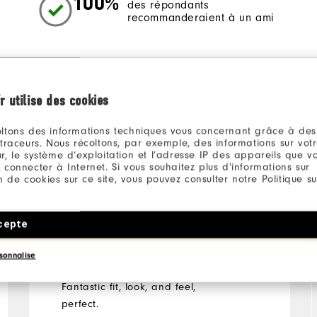
100%
des répondants
recommanderaient à un ami
r utilise des cookies
ltons des informations techniques vous concernant grâce à des
 traceurs. Nous récoltons, par exemple, des informations sur vot
r, le système d’exploitation et l’adresse IP des appareils que vou
 connecter à Internet. Si vous souhaitez plus d’informations sur
il y a 3 ans
Christopher
ion de cookies sur ce site, vous pouvez consulter notre Politique su
cepte
Ideal
sonnalise
Fantastic fit, look, and feel,
perfect.