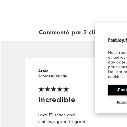
Commenté par 2 clients
View All
FootJoy.f
Nous réco
et autres
navigateu
pour vous
il y a 3 ans
Arnie
l’utilisat
Acheteur Vérifié
cookies.
J'ac
Incredible
Je per
Love FJ shoes and
clothing…great fit great