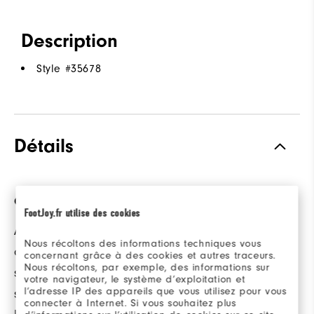
Description
Style #
35678
Détails
UN AJUSTEMENT
CLASSIC DESIGN
RÉGLABLE
FootJoy.fr utilise des cookies
A multi-panel
La fermeture à
Nous récoltons des informations techniques vous
construction with a
concernant grâce à des cookies et autres traceurs.
pression réglable à
Nous récoltons, par exemple, des informations sur
semi-curved bill and
votre navigateur, le système d’exploitation et
l’arrière assure un
l’adresse IP des appareils que vous utilisez pour vous
structured crown
maintien sûr et
connecter à Internet. Si vous souhaitez plus