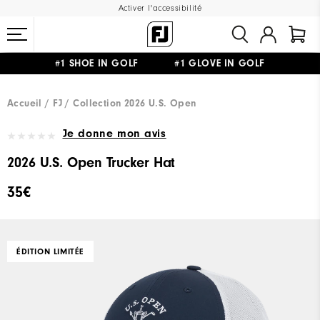
Activer l'accessibilité
#1 SHOE IN GOLF #1 GLOVE IN GOLF
LIVRAISON OFFERTE
DÈS 99€+
&
RETOUR GRATUIT
Accueil
FJ
Collection 2026 U.S. Open
Je donne mon avis
2026 U.S. Open Trucker Hat
35€
ÉDITION LIMITÉE