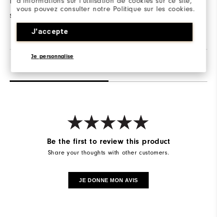
helps maintain
d’informations sur l’utilisation de cookies sur ce site,
confortable.
vous pouvez consulter notre Politique sur les cookies.
shape.
J'accepte
Je personnalise
Avis
Q&R
Be the first to review this product
Share your thoughts with other customers.
JE DONNE MON AVIS