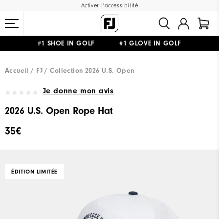
Activer l'accessibilité
#1 SHOE IN GOLF #1 GLOVE IN GOLF
LIVRAISON OFFERTE
DÈS 99€+
&
RETOUR GRATUIT
Accueil
FJ
Collection 2026 U.S. Open
Je donne mon avis
2026 U.S. Open Rope Hat
35€
ÉDITION LIMITÉE