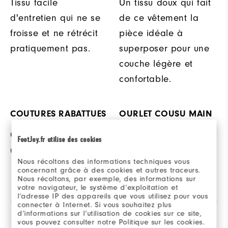
Tissu facile
Un tissu doux qui fait
d'entretien qui ne se
de ce vêtement la
froisse et ne rétrécit
pièce idéale à
pratiquement pas.
superposer pour une
couche légère et
confortable.
COUTURES RABATTUES
OURLET COUSU MAIN
Couture rabattue pour
Construction
FootJoy.fr utilise des cookies
une durabilité accrue.
renforcée et look sur
Nous récoltons des informations techniques vous
mesure.
concernant grâce à des cookies et autres traceurs.
Nous récoltons, par exemple, des informations sur
votre navigateur, le système d’exploitation et
l’adresse IP des appareils que vous utilisez pour vous
connecter à Internet. Si vous souhaitez plus
d’informations sur l’utilisation de cookies sur ce site,
Avis
Q&R
vous pouvez consulter notre Politique sur les cookies.