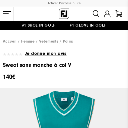
Activer l'accessibilité
#1 SHOE IN GOLF #1 GLOVE IN GOLF
LIVRAISON OFFERTE
DÈS 99€+
&
RETOUR GRATUIT
Accueil
Femme
Vêtements
Polos
Je donne mon avis
Sweat sans manche à col V
140€