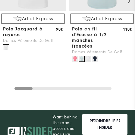
Achat Express
Achat Express
Polo Jacquard à
Polo en fil
90€
110€
rayures
d'Ecosse à 1/2
manches
Dames Vêtements De Golf
froncées
Dames Vêtements De Golf
Want behind
REJOINDRE LE FJ
the ropes
INSIDER
access and
exclusive