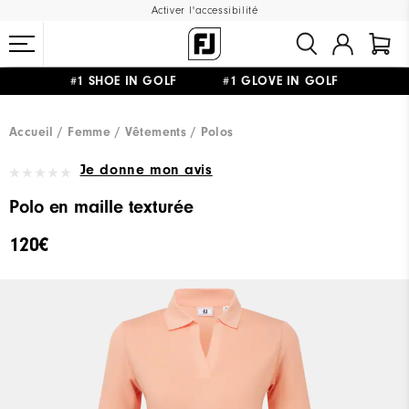
Activer l'accessibilité
#1 SHOE IN GOLF #1 GLOVE IN GOLF
LIVRAISON OFFERTE
DÈS 99€+
&
RETOUR GRATUIT
Accueil
Femme
Vêtements
Polos
Je donne mon avis
Polo en maille texturée
120€