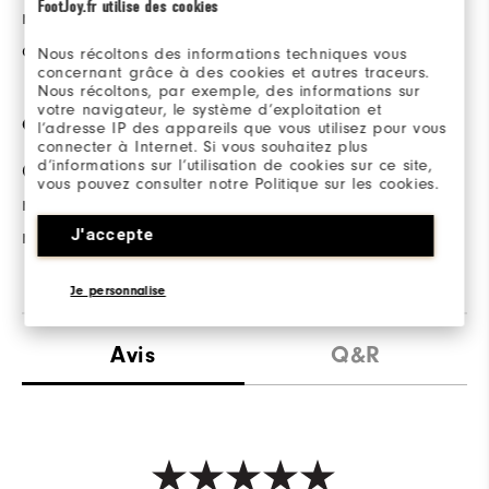
FootJoy.fr utilise des cookies
même en cas
d’humidité.
Nous récoltons des informations techniques vous
concernant grâce à des cookies et autres traceurs.
Nous récoltons, par exemple, des informations sur
votre navigateur, le système d’exploitation et
OURLET COUSU MAIN
l’adresse IP des appareils que vous utilisez pour vous
connecter à Internet. Si vous souhaitez plus
d’informations sur l’utilisation de cookies sur ce site,
Construction
vous pouvez consulter notre Politique sur les cookies.
renforcée et look sur
mesure.
J'accepte
Je personnalise
Avis
Q&R