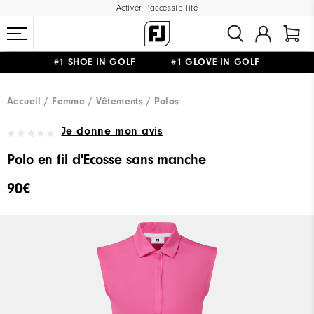
Activer l'accessibilité
#1 SHOE IN GOLF #1 GLOVE IN GOLF
LIVRAISON OFFERTE
DÈS 99€+
&
RETOUR GRATUIT
Accueil
Femme
Vêtements
Polos
Je donne mon avis
Polo en fil d'Ecosse sans manche
90€