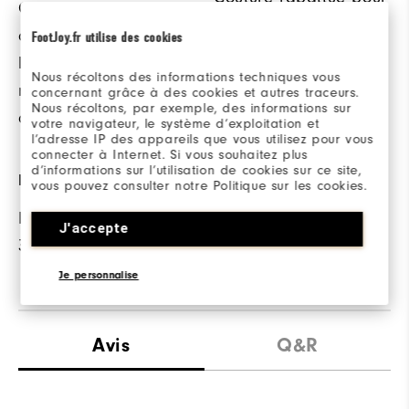
Ce traitement
une durabilité accrue.
antimicrobien limite
FootJoy.fr utilise des cookies
les mauvaises odeurs,
Nous récoltons des informations techniques vous
même en cas
concernant grâce à des cookies et autres traceurs.
Nous récoltons, par exemple, des informations sur
d’humidité.
votre navigateur, le système d’exploitation et
l’adresse IP des appareils que vous utilisez pour vous
connecter à Internet. Si vous souhaitez plus
d’informations sur l’utilisation de cookies sur ce site,
PROTECTION SOLAIRE
vous pouvez consulter notre Politique sur les cookies.
Protection solaire UPF
J'accepte
30
Je personnalise
Avis
Q&R