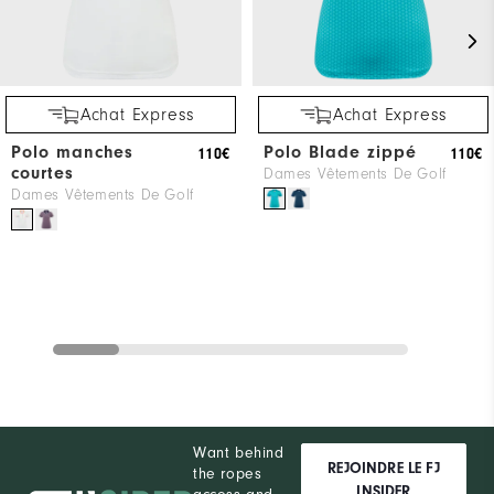
Achat Express
Achat Express
Polo manches
Polo Blade zippé
110€
110€
courtes
Dames Vêtements De Golf
Dames Vêtements De Golf
Want behind
REJOINDRE LE FJ
the ropes
INSIDER