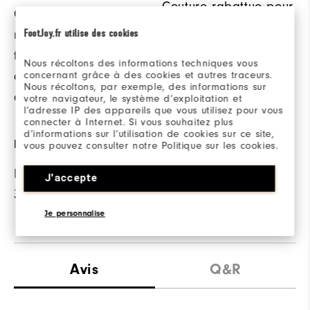
Couture rabattue pour
Cette finition anti
une durabilité accrue.
FootJoy.fr utilise des cookies
microbienne réduit la
formation d'odeurs
Nous récoltons des informations techniques vous
qui surviennent en
concernant grâce à des cookies et autres traceurs.
Nous récoltons, par exemple, des informations sur
cas d'humidité.
votre navigateur, le système d’exploitation et
l’adresse IP des appareils que vous utilisez pour vous
connecter à Internet. Si vous souhaitez plus
d’informations sur l’utilisation de cookies sur ce site,
PROTECTION SOLAIRE
vous pouvez consulter notre Politique sur les cookies.
Protection solaire UPF
J'accepte
30
Je personnalise
Avis
Q&R