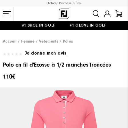
Activer l'accessibilité
#1 SHOE IN GOLF #1 GLOVE IN GOLF
LIVRAISON OFFERTE
DÈS 99€+
&
RETOUR GRATUIT
Accueil
Femme
Vêtements
Polos
Je donne mon avis
Polo en fil d'Ecosse à 1/2 manches froncées
110€