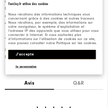
microbienne réduit la
FootJoy.fr utilise des cookies
formation d'odeurs
Nous récoltons des informations techniques vous
qui surviennent en
concernant grâce à des cookies et autres traceurs.
cas d'humidité.
Nous récoltons, par exemple, des informations sur
votre navigateur, le système d’exploitation et
l’adresse IP des appareils que vous utilisez pour vous
connecter à Internet. Si vous souhaitez plus
d’informations sur l’utilisation de cookies sur ce site,
TISSU
vous pouvez consulter notre Politique sur les cookies.
81% Polyester / 19%
J'accepte
Élasthanne
Je personnalise
Avis
Q&R