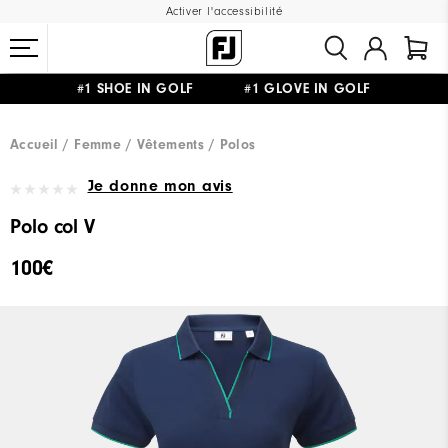
Activer l'accessibilité
#1 SHOE IN GOLF #1 GLOVE IN GOLF
LIVRAISON OFFERTE
DÈS 99€+
&
RETOUR GRATUIT
Accueil
Femme
Vêtements
Polos
Je donne mon avis
Polo col V
100€