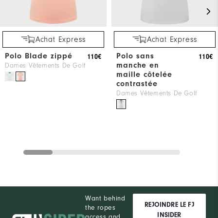
Achat Express
Achat Express
Polo Blade zippé
Polo sans
110€
110€
manche en
Dames Vêtements De Golf
maille côtelée
contrastée
Dames Vêtements De Golf
Want behind
REJOINDRE LE FJ
the ropes
INSIDER
access and