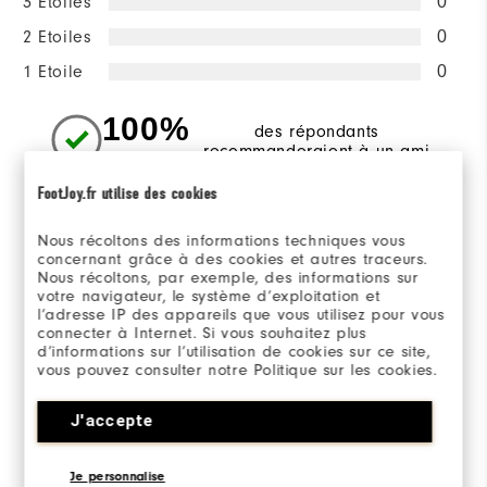
3 Etoiles
0
2 Etoiles
0
1 Etoile
0
100%
des répondants
recommanderaient à un ami
FootJoy.fr utilise des cookies
Sizing/Fit
Nous récoltons des informations techniques vous
concernant grâce à des cookies et autres traceurs.
Nous récoltons, par exemple, des informations sur
Overall Size
votre navigateur, le système d’exploitation et
l’adresse IP des appareils que vous utilisez pour vous
Runs Small
Runs Large
connecter à Internet. Si vous souhaitez plus
d’informations sur l’utilisation de cookies sur ce site,
vous pouvez consulter notre Politique sur les cookies.
J'accepte
Commenté par 2 clients
View All
Je personnalise