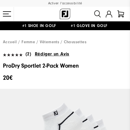
Activer l'accessibilité
#1 SHOE IN GOLF #1 GLOVE IN GOLF
LIVRAISON OFFERTE
DÈS 99€+
&
RETOUR GRATUIT
Accueil
Femme
Vêtements
Chaussettes
(2)
Rédiger un Avis
ProDry Sportlet 2-Pack Women
20€