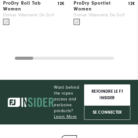
ProDry Roll Tab
ProDry Sportlet
12€
12€
Women
Women
Dames Vêtements De Golf
Dames Vêtements De Golf
Want behind
REJOINDRE LE FJ
the ropes
INSIDER
access and
exclusive
products?
SE CONNECTER
Learn More