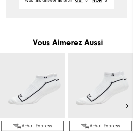
Was this answer helpful?
0
0
Wa
OUI
NON
Vous Aimerez Aussi
Achat Express
Achat Express