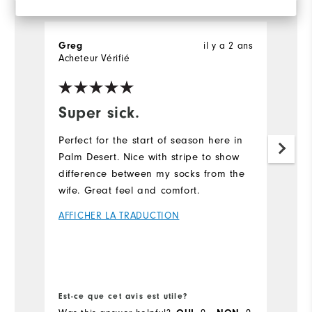
il y a 2 ans
Greg
Ch
Acheteur Vérifié
Ac
Super sick.
I
Perfect for the start of season here in
Al
Palm Desert. Nice with stripe to show
bi
difference between my socks from the
A
wife. Great feel and comfort.
AFFICHER LA TRADUCTION
Pl
Ov
Co
pr
Ru
Est-ce que cet avis est utile?
Es