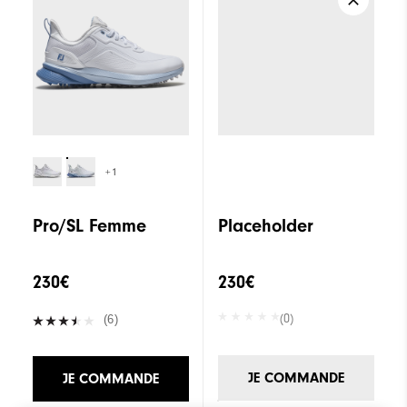
Adhérence
Sans crampon
Stabilité
Maintien optimal
Amorti
Intermédiaire
+1
Pro/SL Femme
Placeholder
230€
230€
(0)
(6)
JE COMMANDE
JE COMMANDE