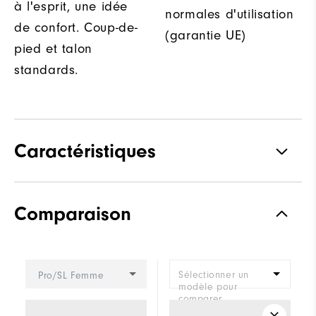
à l'esprit, une idée
normales d'utilisation
de confort. Coup-de-
(garantie UE)
pied et talon
standards.
Caractéristiques
Matériaux
Technologie Z-Tec
Comparaison
Waterproof
Garantie d'imperméabilité de 2
ans
Forme
Forme Vantage
Sélectionner un
Pro/SL Femme
modèle pour
Système de laçage
Lacets traditionnels
comparer.