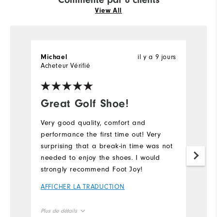
View All
il y a 9 jours
Michael
P
Acheteur Vérifié
Great Golf Shoe!
C
Very good quality, comfort and
I
performance the first time out! Very
l
surprising that a break-in time was not
pu
needed to enjoy the shoes. I would
n
strongly recommend Foot Joy!
Di
F
AFFICHER LA TRADUCTION
fo
A
Plus de détails