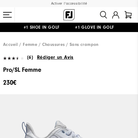
Activer l'accessibilité
#1 SHOE IN GOLF #1 GLOVE IN GOLF
LIVRAISON OFFERTE
DÈS 99€+
&
RETOUR GRATUIT
Accueil
Femme
Chaussures
Sans crampon
(6)
Rédiger un Avis
Pro/SL Femme
230€