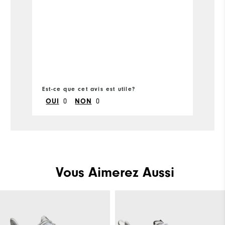
Pl
True to Size
Size
Fit
True to Width
Width
Si
Co
Wi
pa
Est-ce que cet avis est utile?
Es
Co
0
0
OUI
NON
Wh
Wh
Wh
Vous Aimerez Aussi
Wh