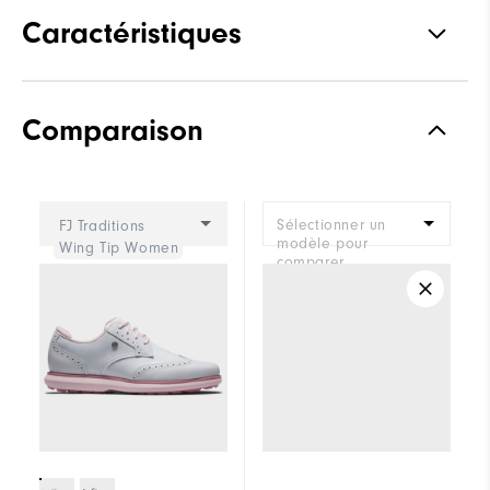
Caractéristiques
Adhérence
Spikeless
Comparaison
Stabilité
Supportive
Amorti
Moderate
Sélectionner un
FJ Traditions
modèle pour
Wing Tip Women
comparer.