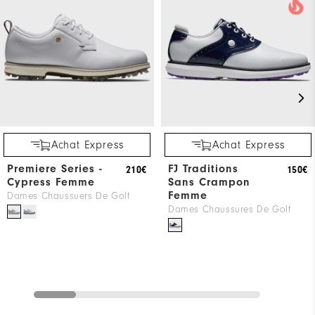
Achat Express
Achat Express
Premiere Series -
FJ Traditions
210€
150€
Cypress Femme
Sans Crampon
Femme
Dames Chaussuers De Golf
Dames Chaussures De Golf