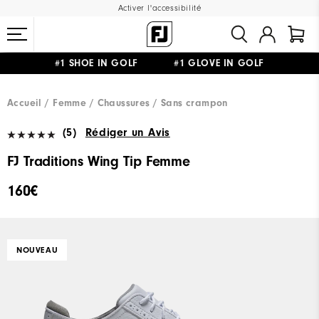
Activer l'accessibilité
#1 SHOE IN GOLF #1 GLOVE IN GOLF
LIVRAISON OFFERTE
DÈS 99€+
&
RETOUR GRATUIT
Accueil
Femme
Chaussures
Sans crampon
(5)
Rédiger un Avis
FJ Traditions Wing Tip Femme
160€
NOUVEAU