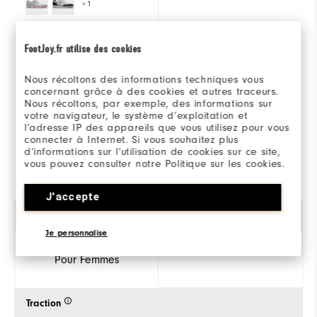
+1
FJ Traditions Wing
Placeholder
FootJoy.fr utilise des cookies
Tip Women
Nous récoltons des informations techniques vous
160€
160€
concernant grâce à des cookies et autres traceurs.
Nous récoltons, par exemple, des informations sur
votre navigateur, le système d’exploitation et
(0)
(5)
l’adresse IP des appareils que vous utilisez pour vous
connecter à Internet. Si vous souhaitez plus
d’informations sur l’utilisation de cookies sur ce site,
vous pouvez consulter notre Politique sur les cookies.
JE COMMANDE
JE COMMANDE
J'accepte
Genre
Je personnalise
Pour Femmes
Traction