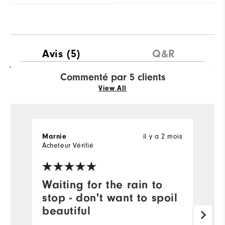
Avis
(5)
Q&R
Commenté par 5 clients
View All
il y a 2 mois
Marnie
A
Acheteur Vérifié
Ac
Waiting for the rain to
A
stop - don't want to spoil
c
beautiful
Ab