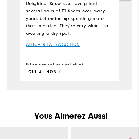
r
Delighted. Knew size having had
l
several pairs of FJ Shoes over many
years but ended up spending more
A
than intended. They're very white - so
awaiting a dry spell.
Pl
AFFICHER LA TRADUCTION
Si
Wi
Est-ce que cet avis est utile?
Es
4
0
OUI
NON
Vous Aimerez Aussi