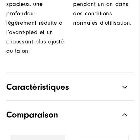
spacieux, une
pendant un an dans
profondeur
des conditions
légèrement réduite à
normales d'utilisation.
l’avant-pied et un
chaussant plus ajusté
au talon.
Caractéristiques
Matériaux
Cuir haut de gamme
Comparaison
imperméable
Waterproof
Garantie Imperméable
Forme
Performa Sport