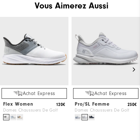
Vous Aimerez Aussi
6.5
Which size do you normally wear?
Medium
Which width do you usually wear?
Achat Express
Achat Express
Flex Women
Pro/SL Femme
120€
230€
Dames Chaussuers De Golf
Dames Chaussuers De Golf