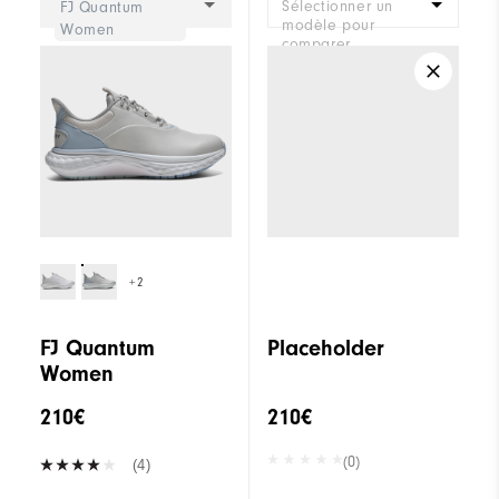
Sélectionner un
FJ Quantum
modèle pour
Women
Système de laçage
Traditionnel
comparer.
Adhérence
Sans crampon
Stabilité
Bon maintien
Amorti
Souple
+2
FJ Quantum
Placeholder
Women
210€
210€
(0)
(4)