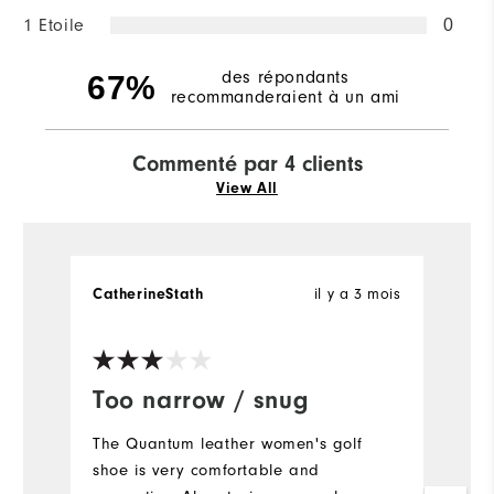
1 Etoile
0
des répondants
67%
recommanderaient à un ami
Commenté par 4 clients
View All
il y a 3 mois
CatherineStath
C
Too narrow / snug
B
The Quantum leather women's golf
I'
shoe is very comfortable and
we