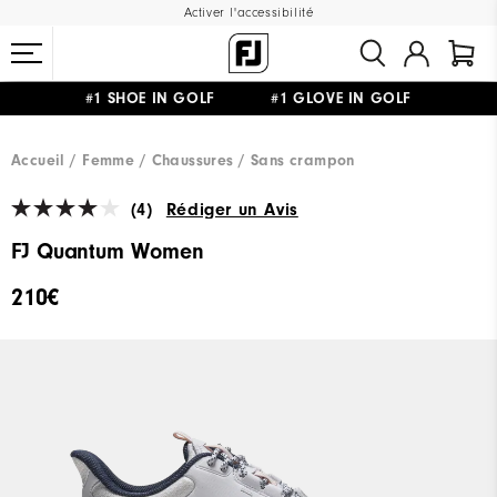
Activer l'accessibilité
#1 SHOE IN GOLF #1 GLOVE IN GOLF
LIVRAISON OFFERTE
DÈS 99€+
&
RETOUR GRATUIT
Accueil
Femme
Chaussures
Sans crampon
(4)
Rédiger un Avis
FJ Quantum Women
210€