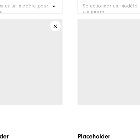
onner un modèle pour
Sélectionner un modèle 
r.
comparer.
der
Placeholder