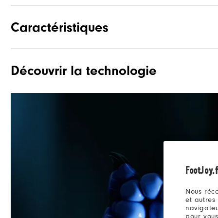
Caractéristiques
Découvrir la technologie
Matériaux
Waterproof
Forme
Système de laçage
Adhérence
FootJoy.f
Nous réco
et autres
navigateu
pour vous