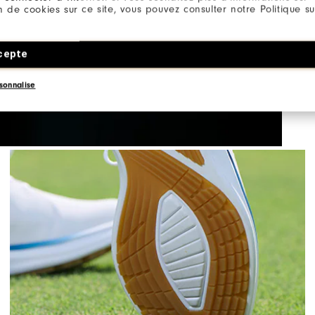
réact
ion de cookies sur ce site, vous pouvez consulter notre Politique su
après
cepte
sonnalise