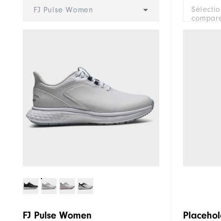
Sélecti
FJ Pulse Women
compare
FJ Pulse Women
Placehol