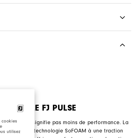
Cuir haut de gamme imperméable
Garantie Imperméable
Vantage
Traditionnel
Sans crampon
NOUVELLE FJ PULSE
 cookies
de confort ne signifie pas moins de performance. La
re
lse associe la technologie SoFOAM à une traction
s utilisez