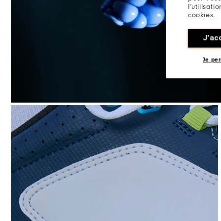
l’utilisat
cookies.
J'ac
Je per