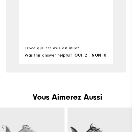
m
e
A
di
ne
w
Co
pa
Est-ce que cet avis est utile?
Es
Was this answer helpful?
2
0
Wa
OUI
NON
Vous Aimerez Aussi