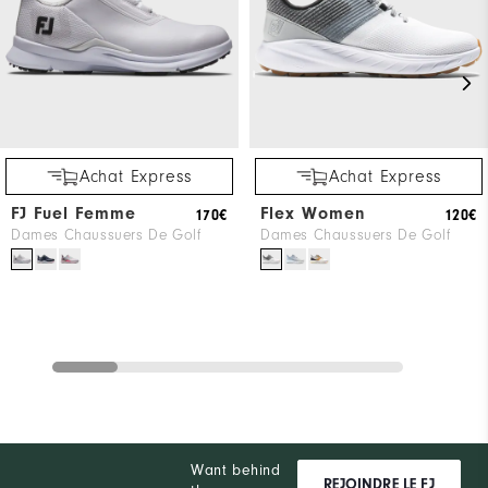
Achat Express
Achat Express
FJ Fuel Femme
Flex Women
170€
120€
Dames Chaussuers De Golf
Dames Chaussuers De Golf
Want behind
REJOINDRE LE FJ