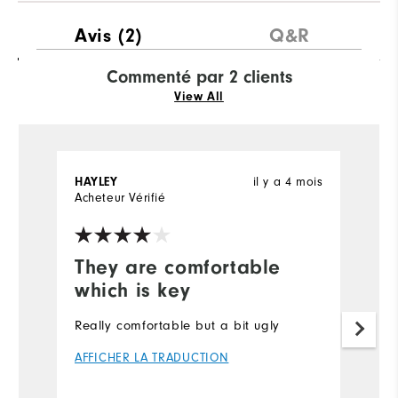
Avis
(2)
Q&R
Commenté par 2 clients
View All
il y a 4 mois
HAYLEY
S
Acheteur Vérifié
Ac
They are comfortable
I
which is key
I'
as
Really comfortable but a bit ugly
f
AFFICHER LA TRADUCTION
wi
w