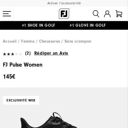
Activer l'accessibilité
#1 SHOE IN GOLF #1 GLOVE IN GOLF
LIVRAISON OFFERTE
DÈS 99€+
&
RETOUR GRATUIT
Accueil
Femme
Chaussures
Sans crampon
(2)
Rédiger un Avis
FJ Pulse Women
145€
EXCLUSIVITÉ WEB