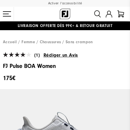
Activer l'accessibilité
LIVRAISON OFFERTE
DÈS 99€+
&
RETOUR GRATUIT
#1 SHOE IN GOLF #1 GLOVE IN GOLF
Accueil
Femme
Chaussures
Sans crampon
(1)
Rédiger un Avis
FJ Pulse BOA Women
175€