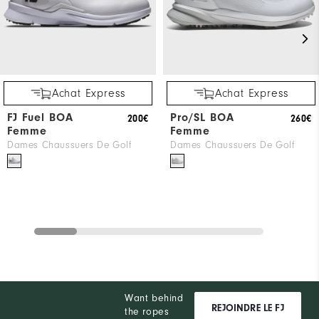
Achat Express
Achat Express
FJ Fuel BOA
Pro/SL BOA
200€
260€
Femme
Femme
Dames Chaussuers De Golf
Dames Chaussuers De Golf
Want behind
REJOINDRE LE FJ
the ropes