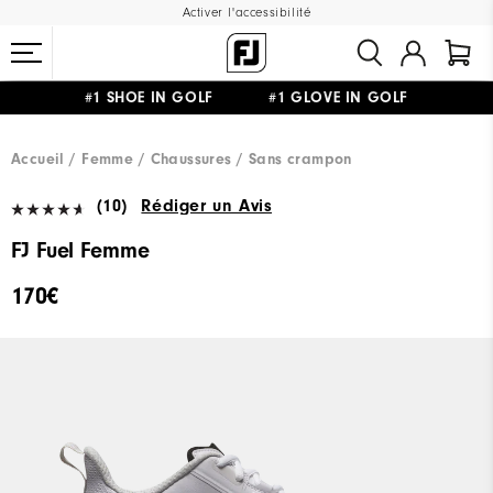
Activer l'accessibilité
#1 SHOE IN GOLF #1 GLOVE IN GOLF
LIVRAISON OFFERTE
DÈS 99€+
&
RETOUR GRATUIT
Accueil
Femme
Chaussures
Sans crampon
(10)
Rédiger un Avis
FJ Fuel Femme
170€