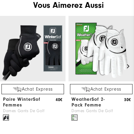
Vous Aimerez Aussi
Achat Express
Achat Express
Paire WinterSof
WeatherSof 2-
40€
30€
Femmes
Pack Femme
Dames Gants De Golf
Dames Gants De Golf