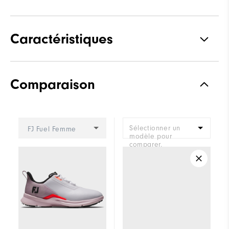
Caractéristiques
Adhérence
Spikeless
Comparaison
Stabilité
Supportive
Amorti
Moderate
Sélectionner un
FJ Fuel Femme
modèle pour
comparer.