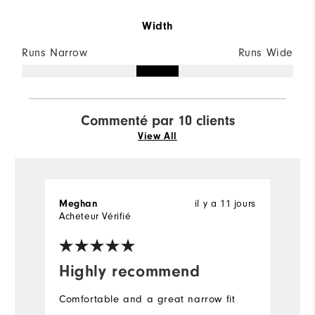
Width
Runs Narrow
Runs Wide
Commenté par 10 clients
View All
Meghan
il y a 11 jours
L
Acheteur Vérifié
Ac
Highly recommend
I
s
Comfortable and a great narrow fit