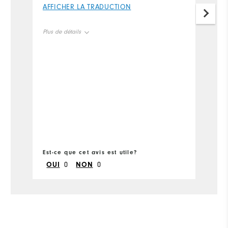
I 
AFFICHER LA TRADUCTION
f
si
Plus de détails
t
fi
Size
t
sh
Runs Small
Runs Large
A
so
Width
Pl
Runs Narrow
Runs Wide
Si
Est-ce que cet avis est utile?
Ru
Es
OUI
0
NON
0
W
Ru