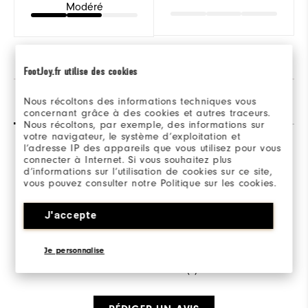
Modéré
FootJoy.fr utilise des cookies
Nous récoltons des informations techniques vous
Avis
(10)
Q&R
concernant grâce à des cookies et autres traceurs.
Nous récoltons, par exemple, des informations sur
votre navigateur, le système d’exploitation et
l’adresse IP des appareils que vous utilisez pour vous
connecter à Internet. Si vous souhaitez plus
Overall Rating
d’informations sur l’utilisation de cookies sur ce site,
vous pouvez consulter notre Politique sur les cookies.
4.7/5
J'accepte
Je personnalise
Based on 10 Review(s)