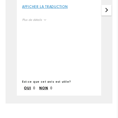
I 
AFFICHER LA TRADUCTION
f
si
Plus de détails
t
fi
Size
t
sh
Runs Small
Runs Large
A
so
Width
Pl
Runs Narrow
Runs Wide
Si
Est-ce que cet avis est utile?
Ru
Es
0
0
OUI
NON
W
Ru