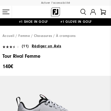
Activer l'accessibilité
#1 SHOE IN GOLF #1 GLOVE IN GOLF
LIVRAISON OFFERTE
DÈS 99€+
&
RETOUR GRATUIT
Accueil
Femme
Chaussures
À crampons
(11)
Rédiger un Avis
Tour Rival Femme
140€