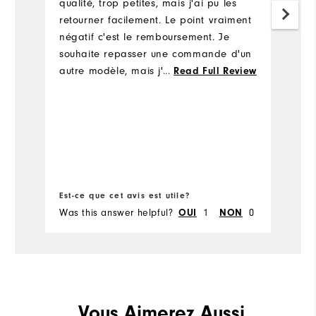
qualité, trop petites, mais j'ai pu les
Tr
retourner facilement. Le point vraiment
pr
négatif c'est le remboursement. Je
to
souhaite repasser une commande d'un
m
autre modèle, mais j'attends d'être
...
Read Full Review
c
remboursé et j'hésite Bonne fin de
ch
journée
é
ch
pa
si
Co
pr
Est-ce que cet avis est utile?
Es
Was this answer helpful?
1
0
Wa
OUI
NON
Vous Aimerez Aussi