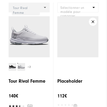
Sélectionner un
Tour Rival
modèle pour
Femme
comparer.
+2
Tour Rival Femme
Placeholder
140€
112€
(0)
(11)