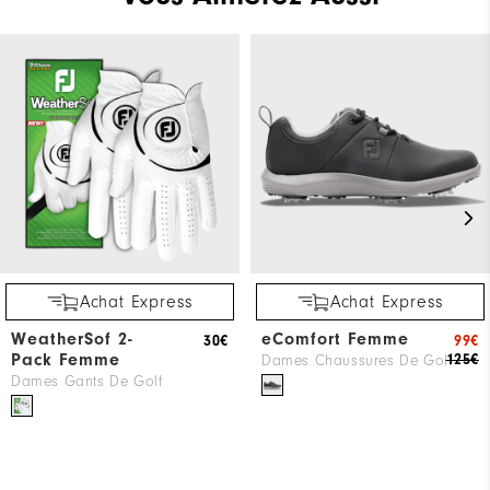
Achat Express
Achat Express
WeatherSof 2-
eComfort Femme
30€
99€
Pack Femme
125€
Dames Chaussures De Golf
Dames Gants De Golf