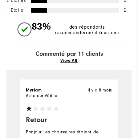
2 Etoiles
2
1 Etoile
2
83%
des répondants
recommanderaient à un ami
Commenté par 11 clients
View All
il y a 8 mois
Myriam
N
Acheteur Vérifié
Ac
Retour
J
c
Bonjour Les chaussures étaient de