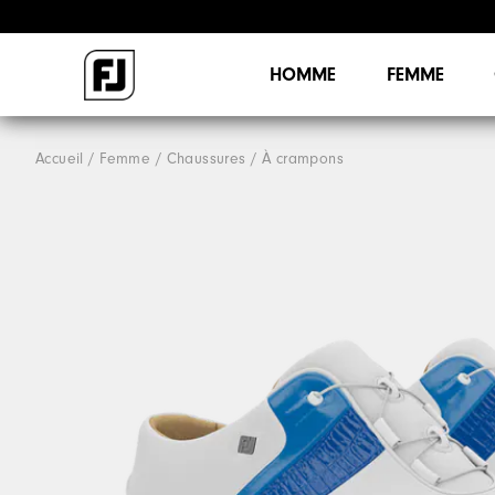
HOMME
FEMME
Accueil
Femme
Chaussures
À crampons