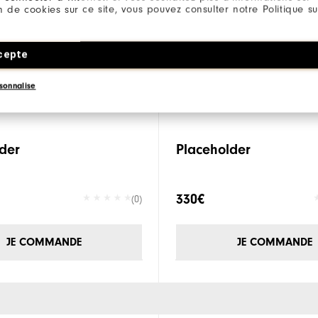
ion de cookies sur ce site, vous pouvez consulter notre Politique su
cepte
sonnalise
der
Placeholder
330€
(0)
JE COMMANDE
JE COMMANDE