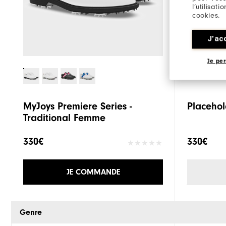
l’utilisat
cookies.
J'ac
Je per
MyJoys Premiere Series -
Placehol
Traditional Femme
330€
330€
JE COMMANDE
Genre