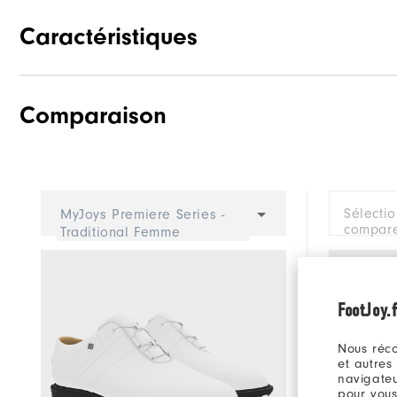
Caractéristiques
Comparaison
Adhérence
Stabilité
Amorti
Sélecti
MyJoys Premiere Series -
compare
Traditional Femme
FootJoy.f
Nous réco
et autres
navigateu
pour vous