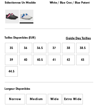
Sélectionnez Un Modèle
White / Blue Croc / Blue Patent
Tailles Disponibles (EUR)
Guide Des Tailles
35
36
36.5
37
38
38.5
39
40
40.5
41
42
43
44.5
Largeur Disponibles
Narrow
Medium
Wide
Extra Wide