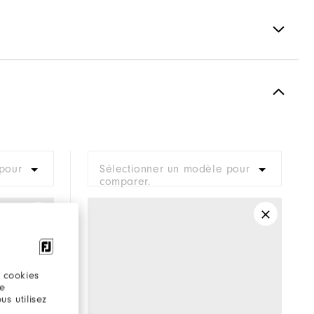
Spiked
Most Stable
Firm
pour
Sélectionner un modèle pour
comparer.
 cookies
re
s utilisez