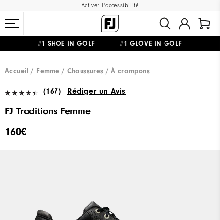
Activer l'accessibilité
#1 SHOE IN GOLF #1 GLOVE IN GOLF
LIVRAISON OFFERTE
DÈS 99€+
&
RETOUR GRATUIT
Accueil
Femme
Chaussures
À crampons
(167)
Rédiger un Avis
FJ Traditions Femme
160€