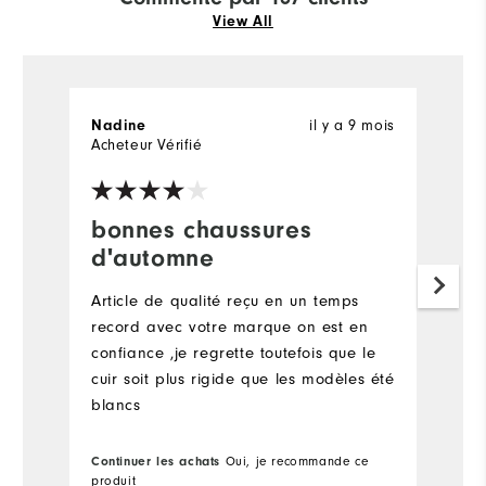
View All
il y a 9 mois
Nadine
S
Acheteur Vérifié
Ac
bonnes chaussures
t
d'automne
p
Article de qualité reçu en un temps
T
record avec votre marque on est en
v
confiance ,je regrette toutefois que le
cuir soit plus rigide que les modèles été
blancs
Continuer les achats
Oui, je recommande ce
Co
produit
pr