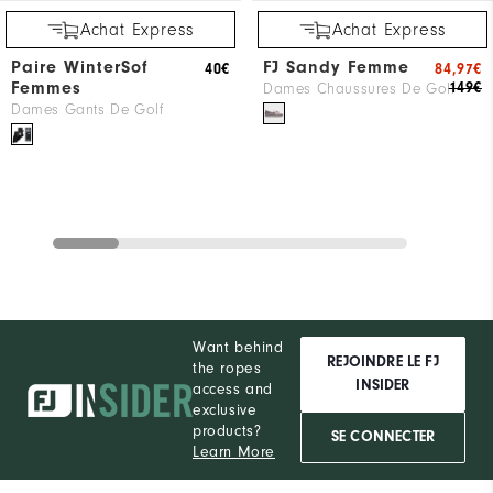
Achat Express
Achat Express
Paire WinterSof
FJ Sandy Femme
40€
84,97€
Femmes
149€
Dames Chaussures De Golf
Dames Gants De Golf
Want behind
REJOINDRE LE FJ
the ropes
INSIDER
access and
exclusive
products?
SE CONNECTER
Learn More