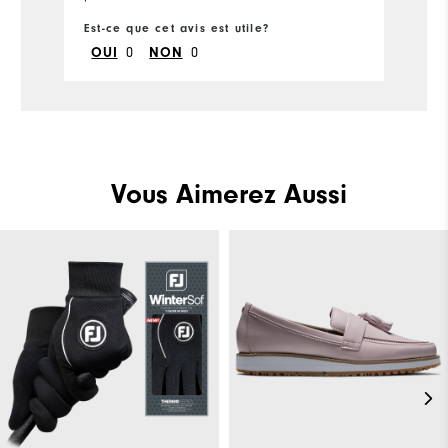
Est-ce que cet avis est utile?
Es
0
0
OUI
NON
Vous Aimerez Aussi