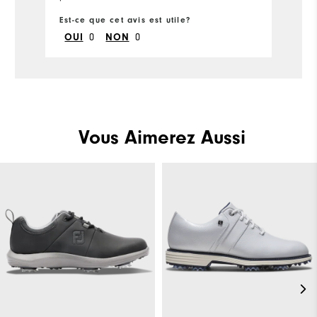
Est-ce que cet avis est utile?
Es
0
0
OUI
NON
Vous Aimerez Aussi