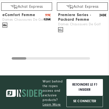
Achat Express
Achat Express
eComfort Femme
Premiere Series -
99€
240€
Packard Femme
125€
Dames Chaussures De Golf
Dames Chaussuers De Golf
Want behind
REJOINDRE LE FJ
the ropes
INSIDER
access and
exclusive
products?
SE CONNECTER
Learn More