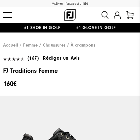
Activer l'accessibilité
#1 SHOE IN GOLF #1 GLOVE IN GOLF
LIVRAISON OFFERTE
DÈS 99€+
&
RETOUR GRATUIT
Accueil
Femme
Chaussures
À crampons
(167)
Rédiger un Avis
FJ Traditions Femme
160€