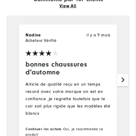
View All
il y a 9 mois
Nadine
S
Acheteur Vérifié
Ac
bonnes chaussures
t
d'automne
p
Article de qualité reçu en un temps
T
record avec votre marque on est en
v
confiance ,je regrette toutefois que le
cuir soit plus rigide que les modèles été
blancs
Continuer les achats
Oui, je recommande ce
Co
produit
pr