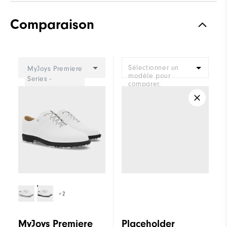
Adhérence
Spiked
Comparaison
Stabilité
Most Stable
Amorti
Firm
Sélectionner un
MyJoys Premiere
modèle pour
Series -
comparer.
Traditional
Femme
+2
MyJoys Premiere
Placeholder