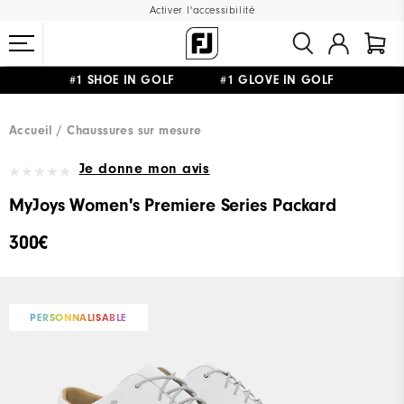
Activer l'accessibilité
#1 SHOE IN GOLF #1 GLOVE IN GOLF
LIVRAISON OFFERTE
DÈS 99€+
&
RETOUR GRATUIT
Accueil
Chaussures sur mesure
Je donne mon avis
MyJoys Women's Premiere Series Packard
300€
PERSONNALISABLE