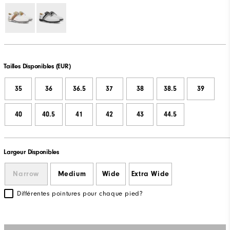
Tailles Disponibles (EUR)
35
36
36.5
37
38
38.5
39
40
40.5
41
42
43
44.5
Largeur Disponibles
Narrow
Medium
Wide
Extra Wide
Différentes pointures pour chaque pied?