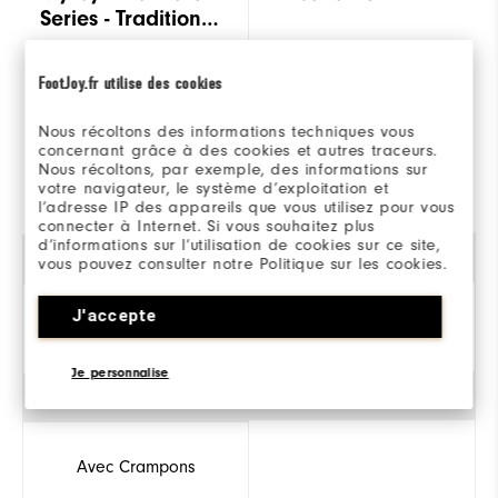
Series - Traditional
Femme
300€
300€
FootJoy.fr utilise des cookies
(0)
Nous récoltons des informations techniques vous
concernant grâce à des cookies et autres traceurs.
Nous récoltons, par exemple, des informations sur
JE COMMANDE
JE COMMANDE
votre navigateur, le système d’exploitation et
l’adresse IP des appareils que vous utilisez pour vous
connecter à Internet. Si vous souhaitez plus
d’informations sur l’utilisation de cookies sur ce site,
Genre
vous pouvez consulter notre Politique sur les cookies.
J'accepte
Pour Femmes
Je personnalise
Traction
Avec Crampons