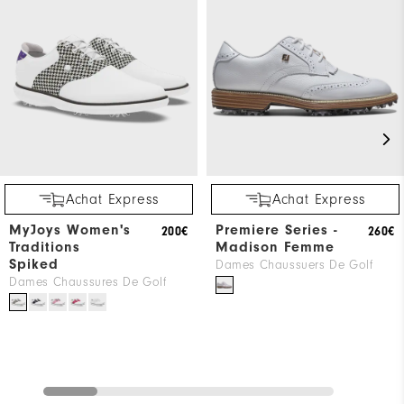
Achat Express
Achat Express
MyJoys Women's
Premiere Series -
200€
260€
Traditions
Madison Femme
Spiked
Dames Chaussuers De Golf
Dames Chaussures De Golf