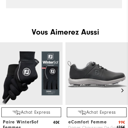
Vous Aimerez Aussi
Achat Express
Achat Express
Paire WinterSof
eComfort Femme
40€
99€
Femmes
125€
Dames Chaussures De Golf