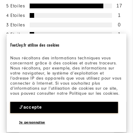
5 Etoiles
17
4 Etoiles
1
3 Etoiles
0
2 Etoiles
1
1 Etoile
0
FootJoy.fr utilise des cookies
100%
Nous récoltons des informations techniques vous
des répondants
concernant grâce à des cookies et autres traceurs.
recommanderaient à un ami
Nous récoltons, par exemple, des informations sur
votre navigateur, le système d’exploitation et
l’adresse IP des appareils que vous utilisez pour vous
connecter à Internet. Si vous souhaitez plus
Commenté par 19 clients
d’informations sur l’utilisation de cookies sur ce site,
View All
vous pouvez consulter notre Politique sur les cookies.
J'accepte
Catherine
il y a 1 an
l
Je personnalise
Acheteur Vérifié
Ac