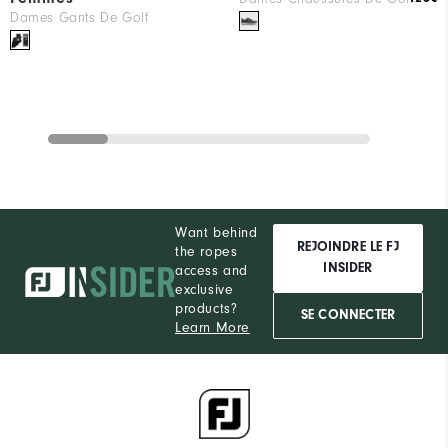
Dames Gants De Golf
Want behind
REJOINDRE LE FJ
the ropes
INSIDER
access and
exclusive
products?
SE CONNECTER
Learn More