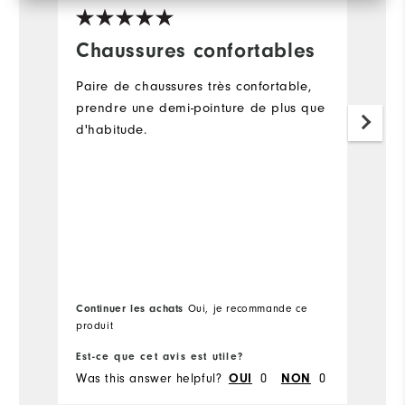
Chaussures confortables
D
c
Paire de chaussures très confortable,
I
prendre une demi-pointure de plus que
d'habitude.
T
go
fa
a
1
fa
w
A
I 
s
Continuer les achats
Oui, je recommande ce
produit
F
sh
Est-ce que cet avis est utile?
Es
m
Was this answer helpful?
OUI
0
NON
0
Wa