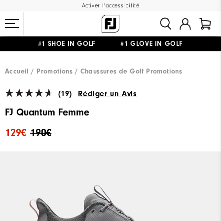
Activer l'accessibilité
#1 SHOE IN GOLF #1 GLOVE IN GOLF
LIVRAISON OFFERTE
DÈS 99€+
&
RETOUR GRATUIT
Accueil
Promotions
Chaussures de Golf Promotions
(19)
Rédiger un Avis
FJ Quantum Femme
129€
190€