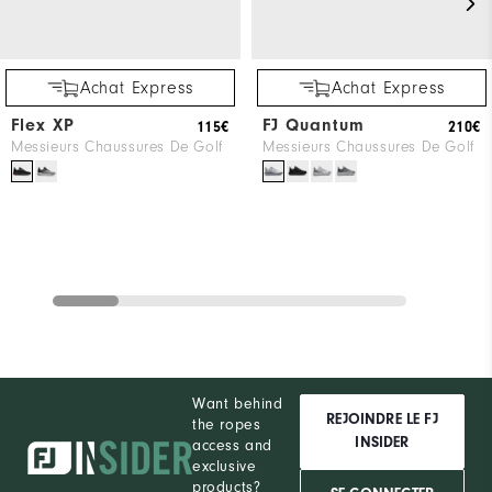
Achat Express
Achat Express
Flex XP
FJ Quantum
115€
210€
Messieurs Chaussures De Golf
Messieurs Chaussures De Golf
Want behind
REJOINDRE LE FJ
the ropes
INSIDER
access and
exclusive
products?