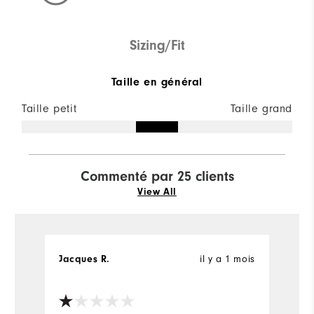
Sizing/Fit
Taille en général
Taille petit
Taille grand
Commenté par 25 clients
View All
Jacques R.
il y a 1 mois
l
Ac