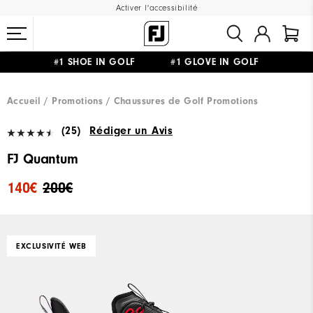
Activer l'accessibilité
#1 SHOE IN GOLF #1 GLOVE IN GOLF
LIVRAISON OFFERTE
DÈS 99€+
&
RETOUR GRATUIT
Accueil
Promotions
Chaussures de Golf Promotions
(25)
Rédiger un Avis
FJ Quantum
140€
200€
EXCLUSIVITÉ WEB