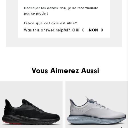
Performance
Continuer les achats
Co
Non, je ne recommande
pas ce produit
pr
Est-ce que cet avis est utile?
Es
Was this answer helpful?
OUI
0
NON
0
Wa
Vous Aimerez Aussi