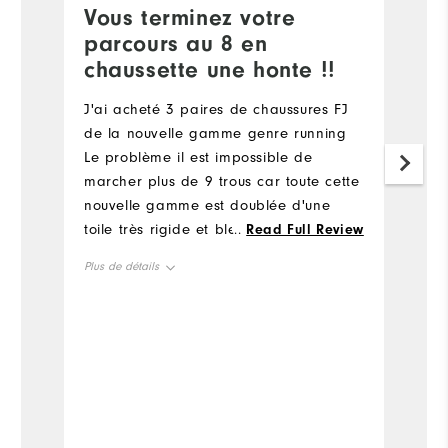
Vous terminez votre
L
parcours au 8 en
C
chaussette une honte !!
A
d'
J'ai acheté 3 paires de chaussures FJ
am
de la nouvelle gamme genre running
Le problème il est impossible de
Pl
marcher plus de 9 trous car toute cette
nouvelle gamme est doublée d'une
Ta
toile très rigide et blessé le pied Hier
...
Read Full Review
j'ai terminé au 8 en chaussette Je suis
Tai
Plus de détails
vraiment insatisfait Quelle idée de
doubler la chaussure avec une toile
Taille en général
comme du carton !!!! En plus j'ai
acheté 3 paires avec le même résultat
Taille petit
Taille grand
!!!!
Confort