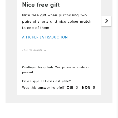
Nice free gift
Nice free gift when purchasing two
pairs of shorts and nice colour match
to one of them
AFFICHER LA TRADUCTION
Plus de détails
Overall Size
Continuer les achats
Oui, je recommande ce
produit
Runs Small
Runs Large
Est-ce que cet avis est utile?
Was this answer helpful?
OUI
0
NON
0