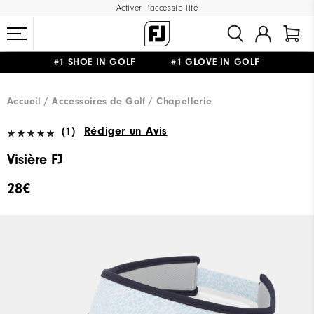
Activer l'accessibilité
#1 SHOE IN GOLF #1 GLOVE IN GOLF
LIVRAISON OFFERTE
DÈS 99€+
&
RETOUR GRATUIT
Accueil
Accessoires de Golf
Chapellerie
(1)
Rédiger un Avis
Visière FJ
28€