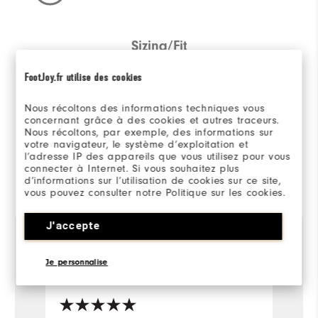
Sizing/Fit
FootJoy.fr utilise des cookies
Overall Size
Nous récoltons des informations techniques vous
Runs Small
Runs Large
concernant grâce à des cookies et autres traceurs.
Nous récoltons, par exemple, des informations sur
votre navigateur, le système d’exploitation et
l’adresse IP des appareils que vous utilisez pour vous
connecter à Internet. Si vous souhaitez plus
Evalué par 1 client
d’informations sur l’utilisation de cookies sur ce site,
vous pouvez consulter notre Politique sur les cookies.
View All
J'accepte
Je personnalise
Paul
il y a 1 an
Acheteur Vérifié