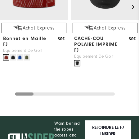
Achat Express
Achat Express
Bonnet en Maille
CACHE-COU
30€
30€
FJ
POLAIRE IMPRIME
FJ
Équipement De Golf
Équipement De Golf
Want behind
REJOINDRE LE FJ
the ropes
INSIDER
access and