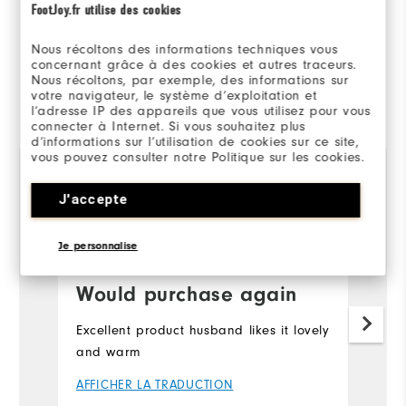
FootJoy.fr utilise des cookies
100%
des répondants
recommanderaient à un ami
Nous récoltons des informations techniques vous
concernant grâce à des cookies et autres traceurs.
Nous récoltons, par exemple, des informations sur
votre navigateur, le système d’exploitation et
Evalué par 1 client
l’adresse IP des appareils que vous utilisez pour vous
View All
connecter à Internet. Si vous souhaitez plus
d’informations sur l’utilisation de cookies sur ce site,
vous pouvez consulter notre Politique sur les cookies.
J'accepte
il y a 4 ans
Golfing Tee
Acheteur Vérifié
Je personnalise
Would purchase again
Excellent product husband likes it lovely
and warm
AFFICHER LA TRADUCTION