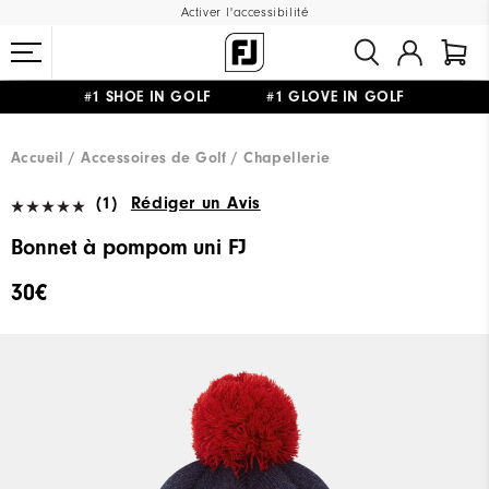
Activer l'accessibilité
#1 SHOE IN GOLF #1 GLOVE IN GOLF
LIVRAISON OFFERTE
DÈS 99€+
&
RETOUR GRATUIT
Accueil
Accessoires de Golf
Chapellerie
(1)
Rédiger un Avis
Bonnet à pompom uni FJ
30€