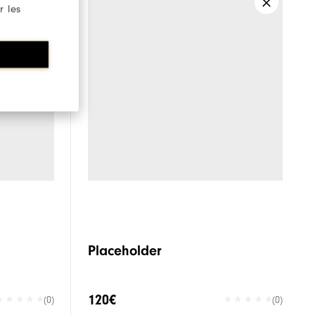
r les
Placeholder
120€
(0)
(0)