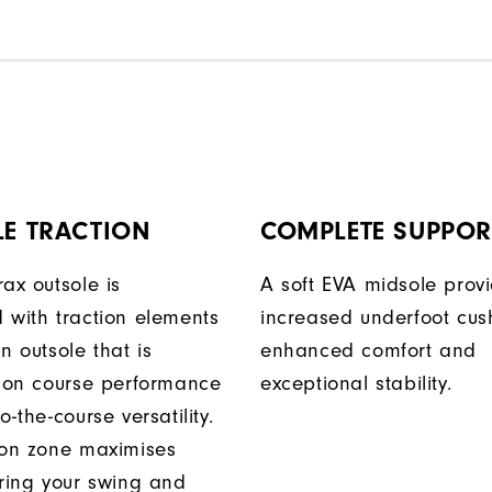
LE TRACTION
COMPLETE SUPPOR
ax outsole is
A soft EVA midsole prov
 with traction elements
increased underfoot cus
n outsole that is
enhanced comfort and
r on course performance
exceptional stability.
o-the-course versatility.
ion zone maximises
uring your swing and