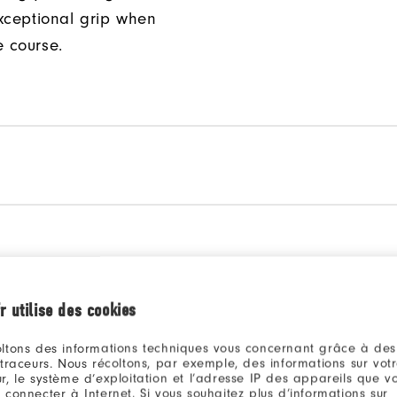
xceptional grip when
e course.
r utilise des cookies
onner un modèle pour
Sélectionner un modèle 
ltons des informations techniques vous concernant grâce à des
r.
comparer.
 traceurs. Nous récoltons, par exemple, des informations sur vot
r, le système d’exploitation et l’adresse IP des appareils que vou
 connecter à Internet. Si vous souhaitez plus d’informations sur