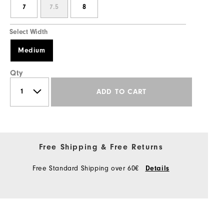
7
7.5
8
Select Width
Medium
Qty
ADD TO CART
Free Shipping & Free Returns
Free Standard Shipping over 60€
Details