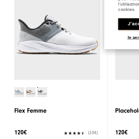
l’utilisat
cookies.
J'ac
Je per
Flex Femme
Placehol
120€
120€
(104)