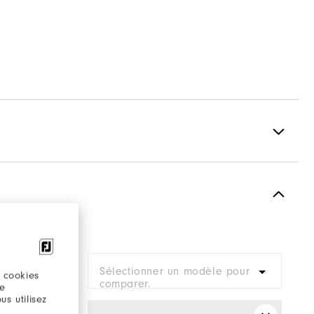
Textile / Synthetic
Performa Sport
Spikeless
pour
Sélectionner un modèle pour
 cookies
Flexible
comparer.
re
s utilisez
Soft