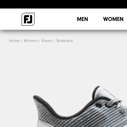
MEN
WOMEN
Home
Women
Shoes
Spikeless