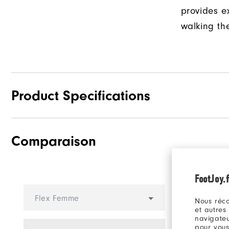
provides e
walking th
Product Specifications
Comparaison
Materials
Last
FootJoy.f
Traction
Sélecti
Flex Femme
Nous réco
Stability
compare
et autres
navigateu
Cushioning
pour vous