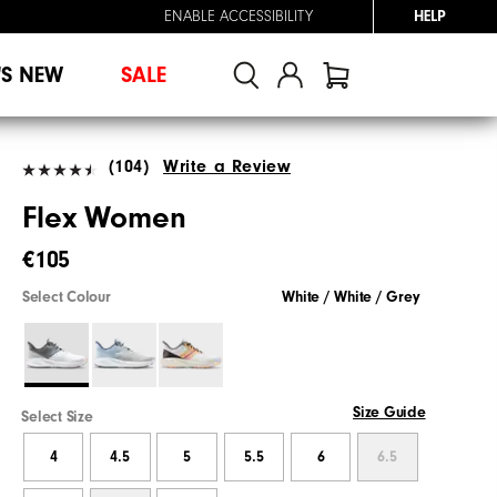
ENABLE ACCESSIBILITY
HELP
'S NEW
SALE
(104)
Write a Review
Flex Women
€105
Select Colour
White / White / Grey
Size Guide
Select Size
4
4.5
5
5.5
6
6.5