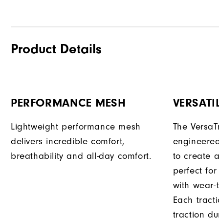
Product Details
PERFORMANCE MESH
VERSATI
Lightweight performance mesh
The VersaTr
delivers incredible comfort,
engineered
breathability and all-day comfort.
to create a
perfect fo
with wear-t
Each tract
traction d