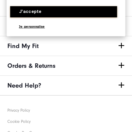
Join us on the links
J'accepte
Our Brand
Je personnalise
Find My Fit
Orders & Returns
Need Help?
Privacy Policy
Cookie Policy