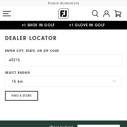
Enable Accessibility
#1 SHOE IN GOLF #1 GLOVE IN GOLF
FREE SHIPPING
ON ALL ORDERS €60
&
FREE RETURNS
DEALER LOCATOR
ENTER CITY, STATE, OR ZIP CODE
SELECT RADIUS
FIND A STORE