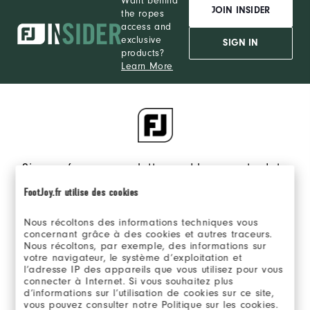
Want behind
JOIN INSIDER
the ropes
access and
exclusive
SIGN IN
products?
Learn More
Sign up for our newsletter and keep up to date
on the latest from FJ.
FootJoy.fr utilise des cookies
Opt in to receive FJ eNews emails and agree to FootJoy’s
Nous récoltons des informations techniques vous
Privacy Policy
.
concernant grâce à des cookies et autres traceurs.
Nous récoltons, par exemple, des informations sur
votre navigateur, le système d’exploitation et
l’adresse IP des appareils que vous utilisez pour vous
connecter à Internet. Si vous souhaitez plus
d’informations sur l’utilisation de cookies sur ce site,
vous pouvez consulter notre Politique sur les cookies.