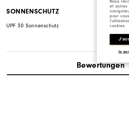
Nous réco
et autres
SONNENSCHUTZ
MATERIA
navigateu
pour vous
l’utilisat
UPF 30 Sonnenschutz
88% Polyes
cookies.
J'ac
Je per
Bewertungen