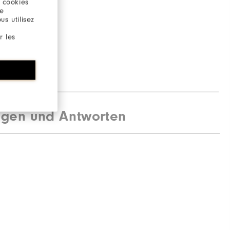
 cookies
re
s utilisez
r les
agen und Antworten