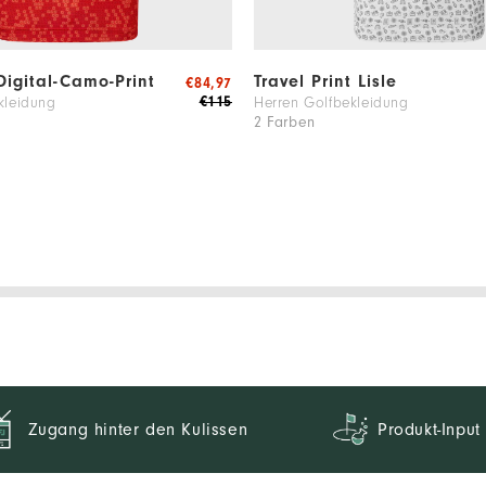
Digital-Camo-Print
Travel Print Lisle
€84,97
€115
kleidung
Herren Golfbekleidung
2 Farben
Zugang hinter den Kulissen
Produkt-Input