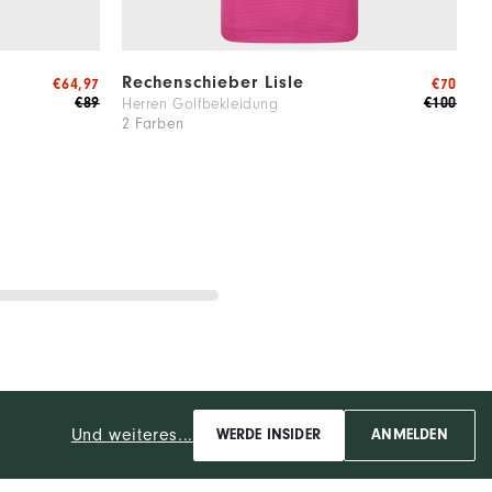
Rechenschieber Lisle
2
€64,97
€70
€89
€100
Herren Golfbekleidung
G
2 Farben
1
Und weiteres...
WERDE INSIDER
ANMELDEN