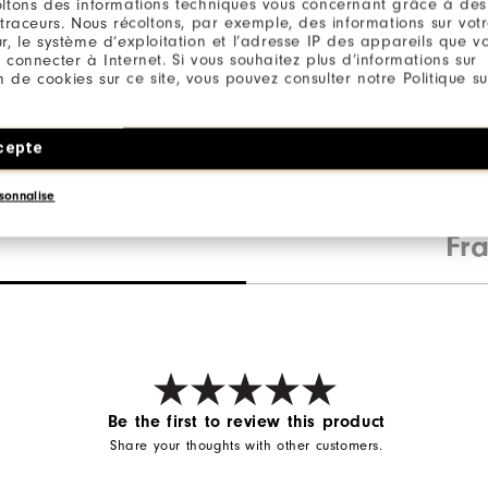
ltons des informations techniques vous concernant grâce à des
 traceurs. Nous récoltons, par exemple, des informations sur vot
L
r, le système d’exploitation et l’adresse IP des appareils que vou
 connecter à Internet. Si vous souhaitez plus d’informations sur
ion de cookies sur ce site, vous pouvez consulter notre Politique su
ter / 12% Elasthan
cepte
sonnalise
Fr
Be the first to review this product
Share your thoughts with other customers.