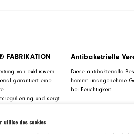
® FABRIKATION
Antibaketrielle Ve
eitung von exklusivem
Diese antibakterielle Be
erial garantiert eine
hemmt unangenehme G
re
bei Feuchtigkeit.
itsregulierung und sorgt
 trockenes und
nes Tragegefühl.
r utilise des cookies