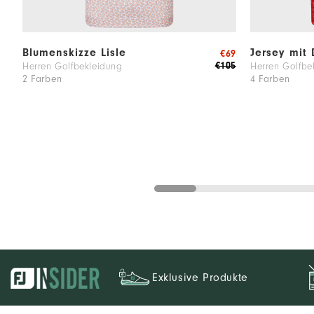
Blumenskizze Lisle
Jersey mit 
€69
€105
Herren Golfbekleidung
Herren Golfbe
2 Farben
4 Farben
Exklusive Produkte