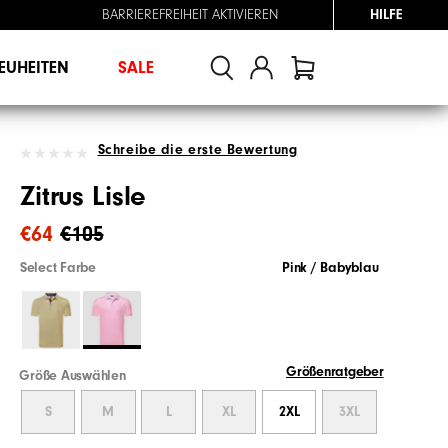
BARRIEREFREIHEIT AKTIVIEREN
HILFE
EUHEITEN
SALE
Schreibe die erste Bewertung
Zitrus Lisle
€64
€105
Select Farbe
Pink / Babyblau
Größenratgeber
Größe Auswählen
S
M
L
XL
2XL
3XL