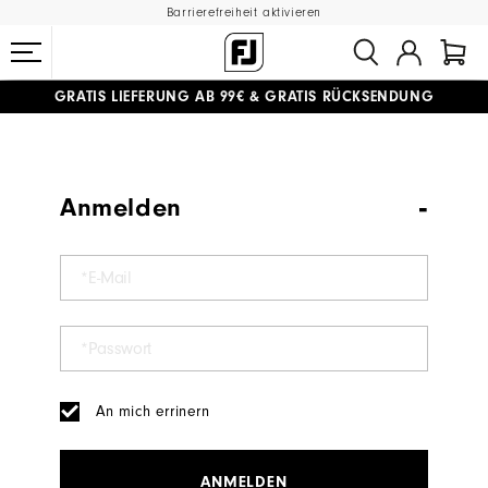
Barrierefreiheit aktivieren
GRATIS LIEFERUNG
AB 99€
&
GRATIS RÜCKSENDUNG
#1 SHOE IN GOLF #1 GLOVE IN GOLF
Anmelden
An mich errinern
ANMELDEN