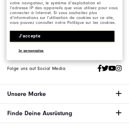
votre navigateur, le système d’exploitation et
l’adresse IP des appareils que vous utilisez pour vous
Melde Dich für unseren FootJoy Newsletter an
connecter à Internet. Si vous souhaitez plus
und bleibe auf dem Laufenden.
d’informations sur l’utilisation de cookies sur ce site,
vous pouvez consulter notre Politique sur les cookies.
Melde Dich an, um den FJ Newsletter zu erhalten und stimme
den
FootJoy-Datenschutzrichtlinien
zu.
J'accepte
Je personnalise
Folge uns auf Social Media
Unsere Marke
Finde Deine Ausrüstung