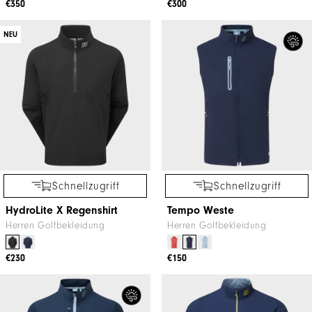
€350
€300
NEU
Schnellzugriff
Schnellzugriff
HydroLite X Regenshirt
Tempo Weste
Herren Golfbekleidung
Herren Golfbekleidung
€230
€150