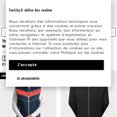
FootJoy.fr utilise des cookies
Nous récoltons des informations techniques vous
concernant grâce à des cookies et autres traceurs.
Nous récoltons, par exemple, des informations sur
Schnellzugriff
Schnellzugriff
votre navigateur, le système d’exploitation et
l’adresse IP des appareils que vous utilisez pour vous
ThermoSeries Lightweight
ThermoSeries Jacke
connecter à Internet. Si vous souhaitez plus
Weste
Herren Golfbekleidung
d’informations sur l’utilisation de cookies sur ce site,
Herren Golfbekleidung
vous pouvez consulter notre Politique sur les cookies.
€180
J'accepte
€160
LIMITIERTE AUSGABE
Je personnalise