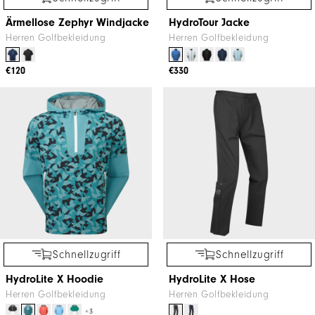
Ärmellose Zephyr Windjacke
HydroTour Jacke
Herren Golfbekleidung
Herren Golfbekleidung
€120
€330
Schnellzugriff
Schnellzugriff
HydroLite X Hoodie
HydroLite X Hose
Herren Golfbekleidung
Herren Golfbekleidung
+3