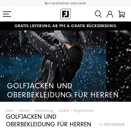
Barrierefreiheit aktivieren
GRATIS LIEFERUNG
AB 99€
&
GRATIS RÜCKSENDUNG
#1 SHOE IN GOLF #1 GLOVE IN GOLF
GOLFJACKEN UND
OBERBEKLEIDUNG FÜR HERREN
Start
Herren
Bekleidung
Jacken / Regenhosen
GOLFJACKEN UND
OBERBEKLEIDUNG FÜR HERREN
16 ERGEBNISSE