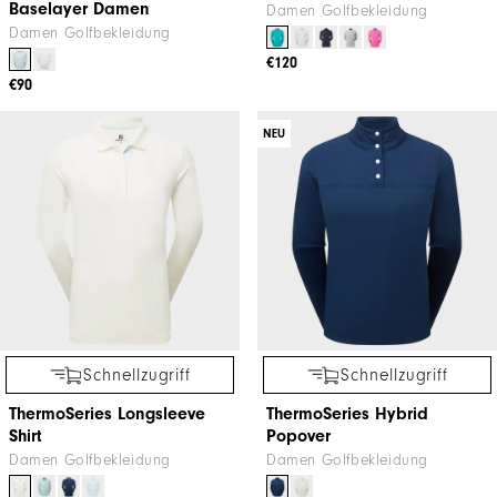
Baselayer Damen
Damen Golfbekleidung
Damen Golfbekleidung
€120
€90
NEU
Schnellzugriff
Schnellzugriff
ThermoSeries Longsleeve
ThermoSeries Hybrid
Shirt
Popover
Damen Golfbekleidung
Damen Golfbekleidung