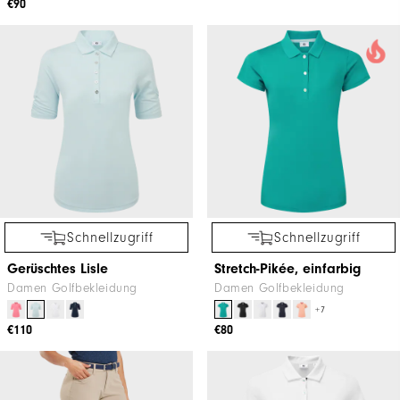
€90
Schnellzugriff
Schnellzugriff
Gerüschtes Lisle
Stretch-Pikée, einfarbig
Damen Golfbekleidung
Damen Golfbekleidung
+7
€110
€80