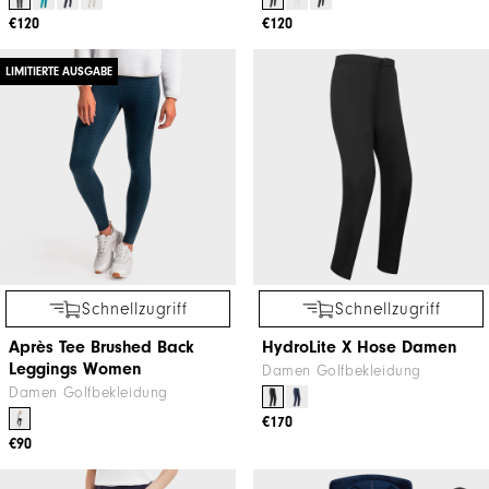
€120
€120
LIMITIERTE AUSGABE
Schnellzugriff
Schnellzugriff
Après Tee Brushed Back
HydroLite X Hose Damen
Leggings Women
Damen Golfbekleidung
Damen Golfbekleidung
€170
€90