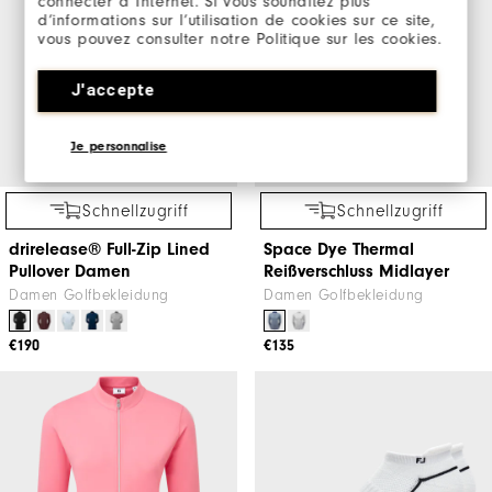
connecter à Internet. Si vous souhaitez plus
d’informations sur l’utilisation de cookies sur ce site,
vous pouvez consulter notre Politique sur les cookies.
J'accepte
Je personnalise
Schnellzugriff
Schnellzugriff
drirelease® Full-Zip Lined
Space Dye Thermal
Pullover Damen
Reißverschluss Midlayer
Damen Golfbekleidung
Damen Golfbekleidung
€190
€135