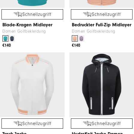
Schnellzugriff
Schnellzugriff
Blade-Kragen Midlayer
Bedruckter Full-Zip Midlayer
Damen Golfbekleidung
Damen Golfbekleidung
€140
€140
Schnellzugriff
Schnellzugriff
Track Jacke
HydroKnit Jacke Damen