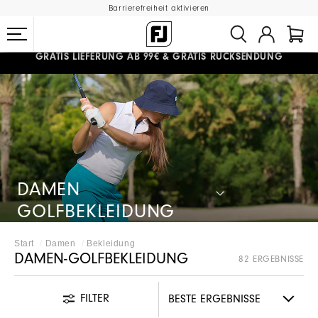
Barrierefreiheit aktivieren
#1 SHOE IN GOLF #1 GLOVE IN GOLF
GRATIS LIEFERUNG
AB 99€
&
GRATIS RÜCKSENDUNG
DAMEN
GOLFBEKLEIDUNG
Start
Damen
Bekleidung
DAMEN-GOLFBEKLEIDUNG
82 ERGEBNISSE
FILTER