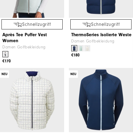
Schnellzugriff
Schnellzugriff
Après Tee Puffer Vest
ThermoSeries Isolierte Weste
Women
Damen Golfbekleidung
Damen Golfbekleidung
€180
€170
NEU
NEU