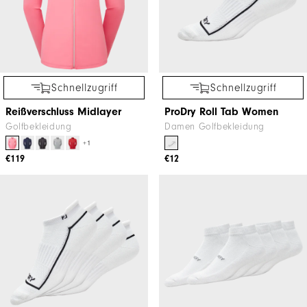
Schnellzugriff
Schnellzugriff
Reißverschluss Midlayer
ProDry Roll Tab Women
Golfbekleidung
Damen Golfbekleidung
+1
€119
€12