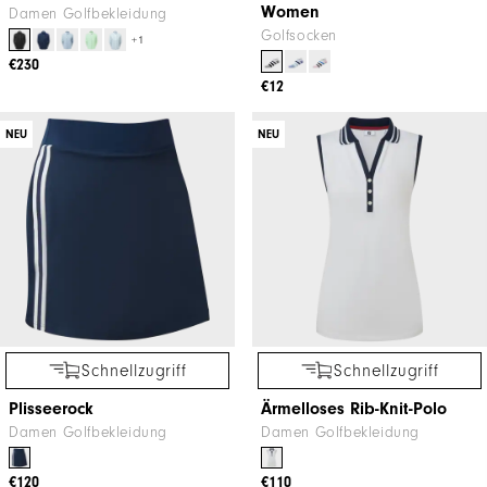
Women
Damen Golfbekleidung
Golfsocken
+1
€230
€12
NEU
NEU
Schnellzugriff
Schnellzugriff
Plisseerock
Ärmelloses Rib-Knit-Polo
Damen Golfbekleidung
Damen Golfbekleidung
€120
€110