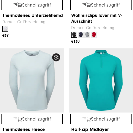
Schnellzugriff
Schnellzugriff
ThermoSeries Unterziehhemd
Wollmischpullover mit V-
Ausschnitt
Damen Golfbekleidung
Damen Golfbekleidung
€69
€130
Schnellzugriff
Schnellzugriff
ThermoSeries Fleece
Half-Zip Midlayer