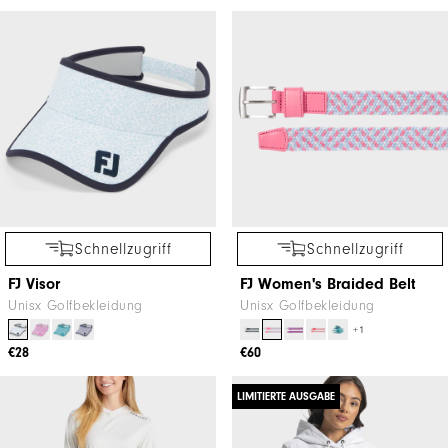
Schnellzugriff
Schnellzugriff
FJ Visor
FJ Women's Braided Belt
Unisx Golfbekleidung
Unisx Golfbekleidung
+1
€28
€60
LIMITIERTE AUSGABE