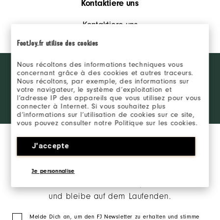
Kontaktiere uns
Kontaktiere uns
FootJoy.fr utilise des cookies
Nous récoltons des informations techniques vous
Want behind
WERDE INSIDER
concernant grâce à des cookies et autres traceurs.
the ropes
Nous récoltons, par exemple, des informations sur
access and
votre navigateur, le système d’exploitation et
exclusive
ANMELDEN
l’adresse IP des appareils que vous utilisez pour vous
products?
connecter à Internet. Si vous souhaitez plus
Learn More
d’informations sur l’utilisation de cookies sur ce site,
vous pouvez consulter notre Politique sur les cookies.
J'accepte
Je personnalise
Melde Dich für unseren FootJoy Newsletter an
und bleibe auf dem Laufenden.
Melde Dich an, um den FJ Newsletter zu erhalten und stimme