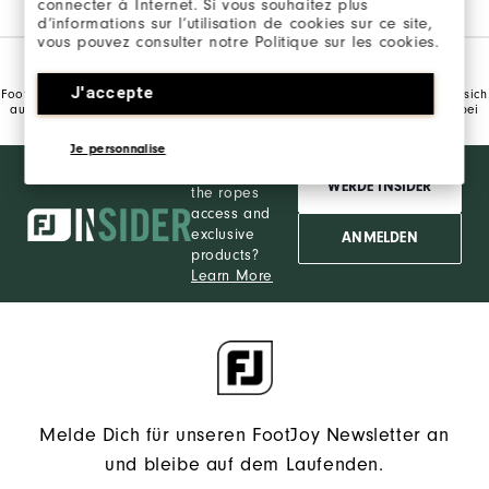
connecter à Internet. Si vous souhaitez plus
d’informations sur l’utilisation de cookies sur ce site,
vous pouvez consulter notre Politique sur les cookies.
GOLFKLEIDUNG FÜR JUNIOREN
J'accepte
FootJoy präsentiert Golfkleidung und -accessoires für Junioren. Freuen Sie sich
auf das perfekte Golfspiel, in jedem Alter. Kaufen Sie jetzt Golfkleidung bei
FootJoy!
Je personnalise
Want behind
WERDE INSIDER
the ropes
access and
exclusive
ANMELDEN
products?
Learn More
Melde Dich für unseren FootJoy Newsletter an
und bleibe auf dem Laufenden.