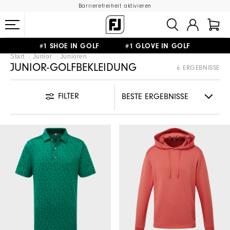
Barrierefreiheit aktivieren
#1 SHOE IN GOLF #1 GLOVE IN GOLF
Start
Junior
Junioren
GRATIS LIEFERUNG
AB 99€
&
GRATIS RÜCKSENDUNG
JUNIOR-GOLFBEKLEIDUNG
6 ERGEBNISSE
FILTER