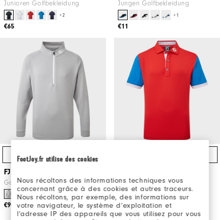
Junioren Golfbekleidung
Jungen Golfbekleidung
+2
+1
€65
€11
Schnellzugriff
Schnellzugriff
FootJoy.fr utilise des cookies
FJ Junior Chill-Out Pullover
Junior Colourblock-Pikée
Nous récoltons des informations techniques vous
Golfbekleidung
Golfbekleidung
concernant grâce à des cookies et autres traceurs.
Nous récoltons, par exemple, des informations sur
votre navigateur, le système d’exploitation et
€90
€44,97
€65
l’adresse IP des appareils que vous utilisez pour vous