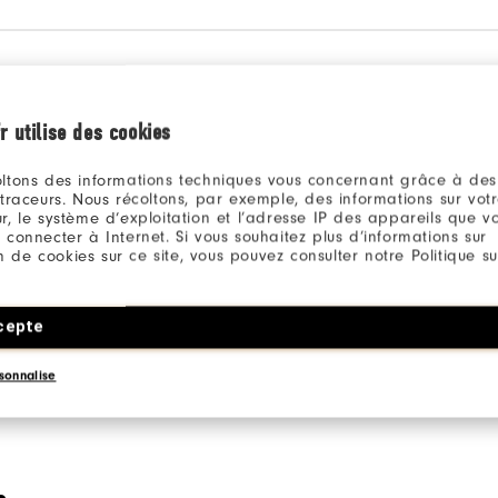
Fr
r utilise des cookies
ltons des informations techniques vous concernant grâce à des
 traceurs. Nous récoltons, par exemple, des informations sur vot
r, le système d’exploitation et l’adresse IP des appareils que vou
 connecter à Internet. Si vous souhaitez plus d’informations sur
ion de cookies sur ce site, vous pouvez consulter notre Politique su
Be the first to review this product
Share your thoughts with other customers.
cepte
SCHREIBE DIE ERSTE BEWERTUNG
sonnalise