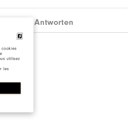
agen und Antworten
 cookies
re
s utilisez
r les