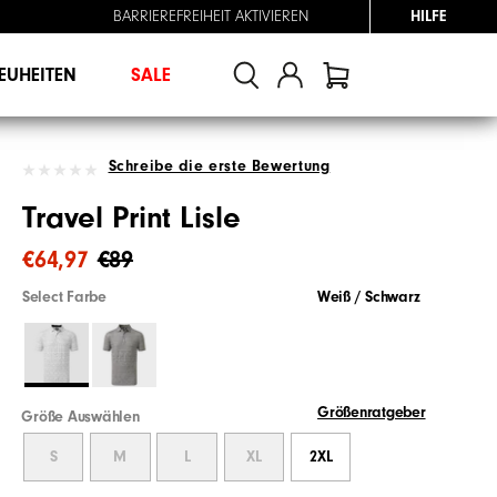
BARRIEREFREIHEIT AKTIVIEREN
HILFE
EUHEITEN
SALE
Schreibe die erste Bewertung
Travel Print Lisle
€64,97
€89
Select Farbe
Weiß / Schwarz
Größenratgeber
Größe Auswählen
S
M
L
XL
2XL