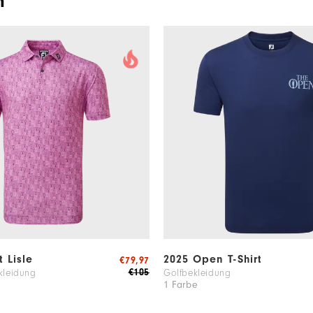
n
t Lisle
2025 Open T-Shirt
€79,97
€105
kleidung
Golfbekleidung
1 Farbe