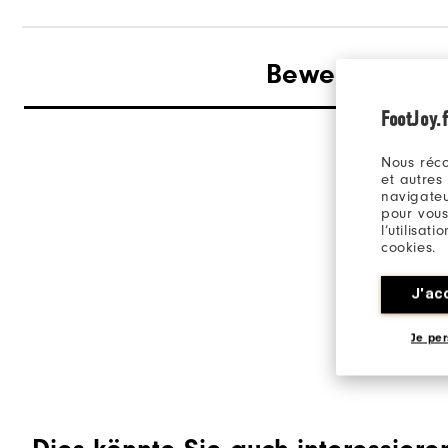
Bewertungen
FootJoy.f
Nous réco
et autres
navigateu
pour vous
l’utilisat
cookies.
J'ac
Je per