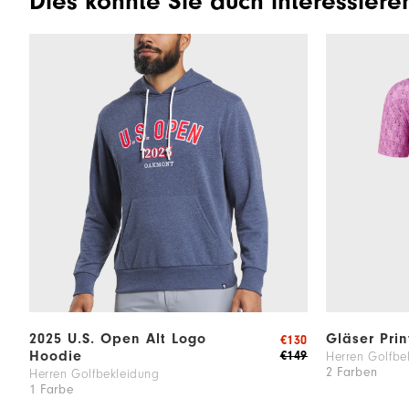
Dies könnte Sie auch interessiere
2025 U.S. Open Alt Logo
Gläser Prin
€130
Hoodie
€149
Herren Golfbe
2 Farben
Herren Golfbekleidung
1 Farbe