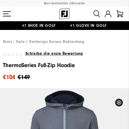
Barrierefreiheit aktivieren
#1 SHOE IN GOLF #1 GLOVE IN GOLF
GRATIS LIEFERUNG
AB 99€
&
GRATIS RÜCKSENDUNG
Start
Sale
Vorherige Saison Bekleidung
Schreibe die erste Bewertung
ThermoSeries Full-Zip Hoodie
€104
€149