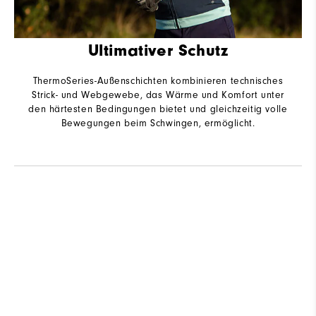
Ultimativer Schutz
ThermoSeries-Außenschichten kombinieren technisches
Strick- und Webgewebe, das Wärme und Komfort unter
den härtesten Bedingungen bietet und gleichzeitig volle
Bewegungen beim Schwingen, ermöglicht.
B
Q
As The Day Evolves, Evolve With It.
Shop ThermoSeries