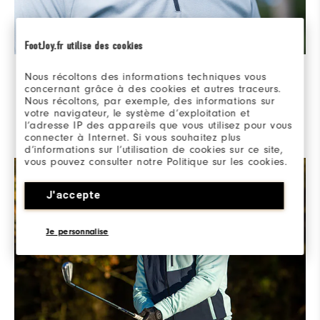
FootJoy.fr utilise des cookies
Zweite Verteidigungslinie
Nous récoltons des informations techniques vous
concernant grâce à des cookies et autres traceurs.
ThermoSeries-Midlayer sind leicht und ideal zum
Nous récoltons, par exemple, des informations sur
Schichten. Sie bestehen aus leistungsstarken Stretch-
votre navigateur, le système d’exploitation et
l’adresse IP des appareils que vous utilisez pour vous
Materialien, die vielseitigen Schutz vor den Elementen
connecter à Internet. Si vous souhaitez plus
bieten, wenn sich die Bedingungen ändern.
d’informations sur l’utilisation de cookies sur ce site,
vous pouvez consulter notre Politique sur les cookies.
J'accepte
Je personnalise