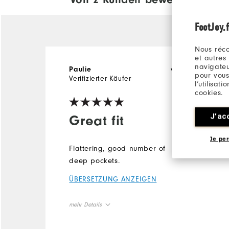
FootJoy.f
Nous réco
et autres
navigateu
vor 2 Jahren
Paulie
pour vous
Verifizierter Käufer
l’utilisat
cookies.
J'ac
Great fit
Je per
Flattering, good number of
deep pockets.
ÜBERSETZUNG ANZEIGEN
mehr Details
Overall Size