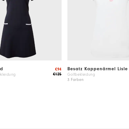
id
Besatz Kappenärmel Lisle
€94
€125
kleidung
Golfbekleidung
3 Farben