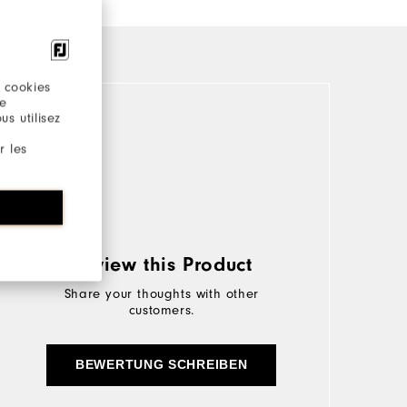
 cookies
re
s utilisez
r les
Review this Product
Share your thoughts with other
customers.
BEWERTUNG SCHREIBEN