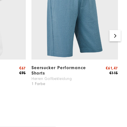
Seersucker Performance
S
€67
€61,47
Shorts
€95
€115
H
1
Herren Golfbekleidung
1 Farbe