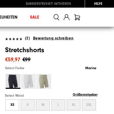
BARRIEREFREIHEIT AKTIVIEREN
HILFE
EUHEITEN
SALE
(2)
Bewertung schreiben
Stretchshorts
€59,97
€99
Select Farbe
Marine
Größenratgeber
Select Waist
XS
S
M
L
XL
2XL