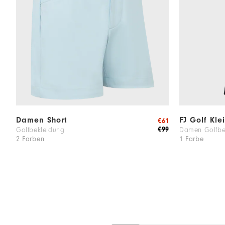
Damen Short
FJ Golf Kle
€61
€99
Golfbekleidung
Damen Golfbe
2 Farben
1 Farbe