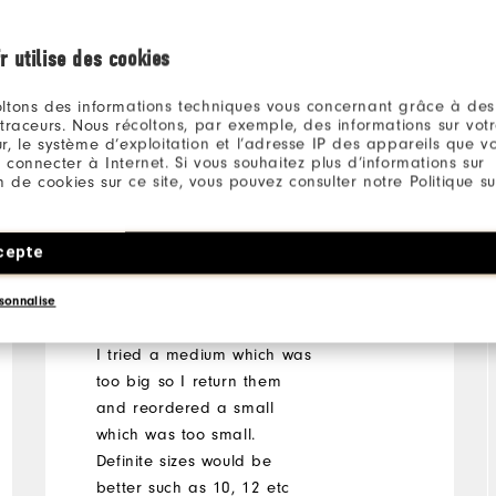
r utilise des cookies
ltons des informations techniques vous concernant grâce à des
 traceurs. Nous récoltons, par exemple, des informations sur vot
r, le système d’exploitation et l’adresse IP des appareils que vou
vor 4 Jahren
Tracy the butcher
 connecter à Internet. Si vous souhaitez plus d’informations sur
Verifizierter Käufer
ion de cookies sur ce site, vous pouvez consulter notre Politique su
cepte
Great quality but
unusual sizing
sonnalise
I tried a medium which was
too big so I return them
and reordered a small
which was too small.
Definite sizes would be
better such as 10, 12 etc