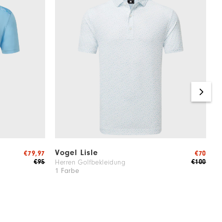
Vogel Lisle
T
€79,97
€70
€95
€100
Herren Golfbekleidung
H
1 Farbe
2