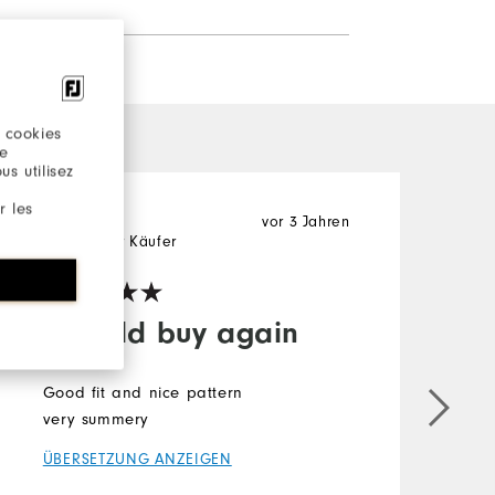
 cookies
re
s utilisez
r les
Cookie
vor 3 Jahren
J
Verifizierter Käufer
V
I would buy again
Good fit and nice pattern
G
very summery
f
c
ÜBERSETZUNG ANZEIGEN
Ü