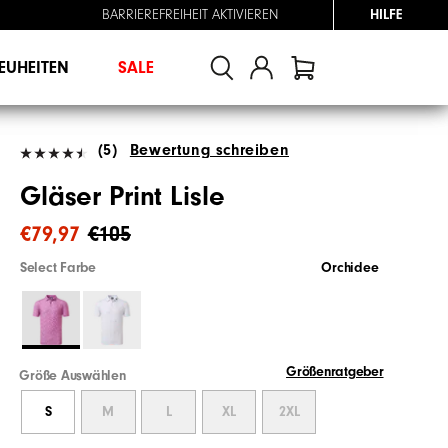
BARRIEREFREIHEIT AKTIVIEREN
HILFE
EUHEITEN
SALE
(5)
Bewertung schreiben
Gläser Print Lisle
€79,97
€105
Select Farbe
Orchidee
Größenratgeber
Größe Auswählen
S
M
L
XL
2XL