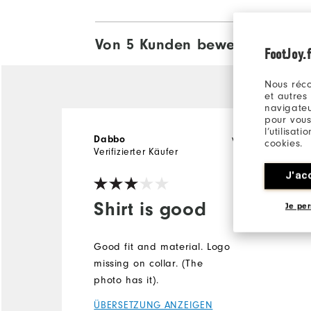
Von 5 Kunden bewertet
View All
FootJoy.f
Nous réco
et autres
navigateu
pour vous
l’utilisat
Dabbo
vor 3 Jahren
cookies.
Verifizierter Käufer
J'ac
Shirt is good
Je per
Good fit and material. Logo
missing on collar. (The
photo has it).
ÜBERSETZUNG ANZEIGEN