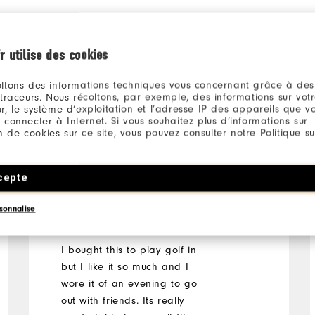
r utilise des cookies
ltons des informations techniques vous concernant grâce à des
 traceurs. Nous récoltons, par exemple, des informations sur vot
r, le système d’exploitation et l’adresse IP des appareils que vou
 connecter à Internet. Si vous souhaitez plus d’informations sur
ion de cookies sur ce site, vous pouvez consulter notre Politique su
Jasper
vor 3 Jahren
Verifizierter Käufer
cepte
Lovely Top
sonnalise
I bought this to play golf in
but I like it so much and I
wore it of an evening to go
out with friends. Its really