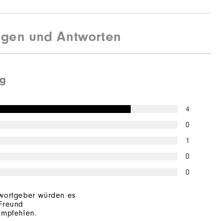
agen und Antworten
ng
4
0
1
0
0
wortgeber würden es
Freund
empfehlen.