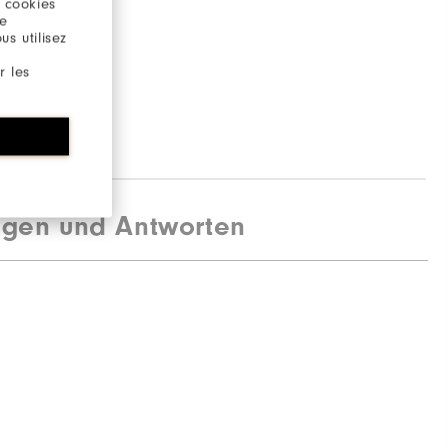
 cookies
re
s utilisez
r les
agen und Antworten