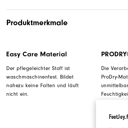
Produktmerkmale
Easy Care Material
PRODRY
Der pflegeleichter Stoff ist
Die Verarb
waschmaschinenfest. Bildet
ProDry-Mat
nahezu keine Falten und läuft
unmittelba
nicht ein.
Feuchtigke
so für ein
angenehme
FootJoy.f