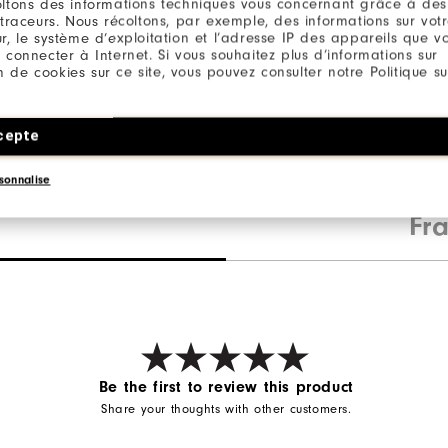
ltons des informations techniques vous concernant grâce à des
 traceurs. Nous récoltons, par exemple, des informations sur vot
L
r, le système d’exploitation et l’adresse IP des appareils que vou
 connecter à Internet. Si vous souhaitez plus d’informations sur
ion de cookies sur ce site, vous pouvez consulter notre Politique su
ter / 12% Elasthan
cepte
sonnalise
Fr
Be the first to review this product
Share your thoughts with other customers.