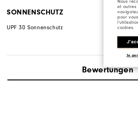
Nous réco
et autres
SONNENSCHUTZ
MATERIA
navigateu
pour vous
l’utilisat
UPF 30 Sonnenschutz
88% Polyes
cookies.
J'ac
Je per
Bewertungen