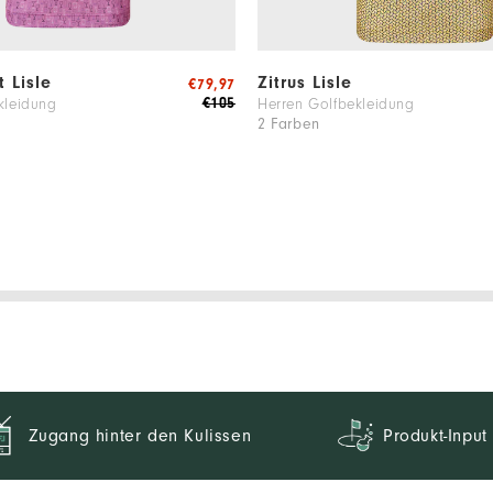
t Lisle
Zitrus Lisle
€79,97
€105
kleidung
Herren Golfbekleidung
2 Farben
Zugang hinter den Kulissen
Produkt-Input