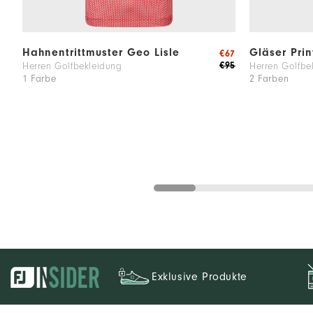
Hahnentrittmuster Geo Lisle
Gläser Prin
€67
€95
Herren Golfbekleidung
Herren Golfbe
1 Farbe
2 Farben
Exklusive Produkte