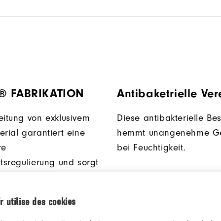
® FABRIKATION
Antibaketrielle Ve
eitung von exklusivem
Diese antibakterielle Be
erial garantiert eine
hemmt unangenehme G
re
bei Feuchtigkeit.
itsregulierung und sorgt
 trockenes und
nes Tragegefühl.
r utilise des cookies