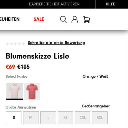
BARRIEREFREIHEIT AKTIVIEREN
HILFE
EUHEITEN
SALE
Schreibe die erste Bewertung
Blumenskizze Lisle
€69
€105
Select Farbe
Orange / Weiß
Größenratgeber
Größe Auswählen
S
M
L
XL
2XL
3XL