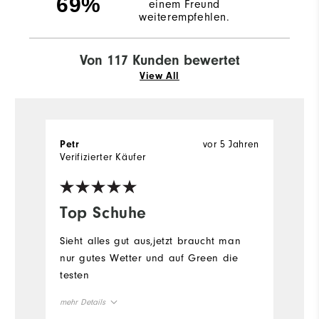
69%
einem Freund
weiterempfehlen.
Von 117 Kunden bewertet
View All
vor 5 Jahren
Petr
S
Verifizierter Käufer
Top Schuhe
T
n
Sieht alles gut aus,jetzt braucht man
nur gutes Wetter und auf Green die
T
testen
si
T
mehr Details
in