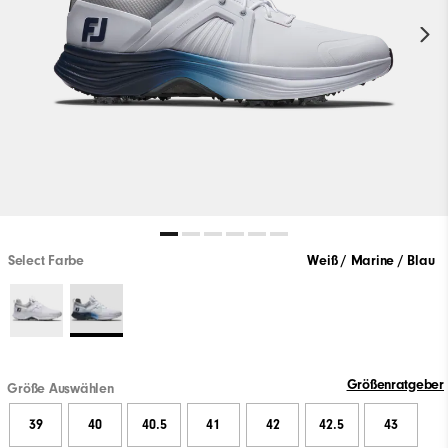
Select Farbe
Weiß / Marine / Blau
Größenratgeber
Größe Auswählen
39
40
40.5
41
42
42.5
43