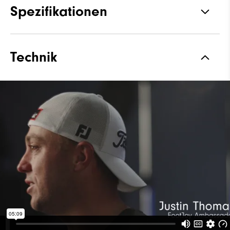
Spezifikationen
Materialien
Performance ControlKNIT+ |
Technik
StratoFoam | Leicht zu
reinigende Beschichtung
Materialien
FootJoy Dir 1 Jahr Garantie
Leisten
Flex Leisten
Schnürsystem
Traditionell
Traktion
Spikes von Pulsar mit niedrigem
Profil
Stabilität
Most Stable
Dämpfung
Moderate