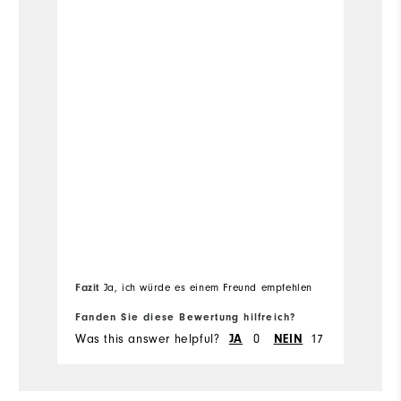
Wh
Fa
Fazit
Ja, ich würde es einem Freund empfehlen
em
Fanden Sie diese Bewertung hilfreich?
Fa
Was this answer helpful?
0
17
Wa
JA
NEIN