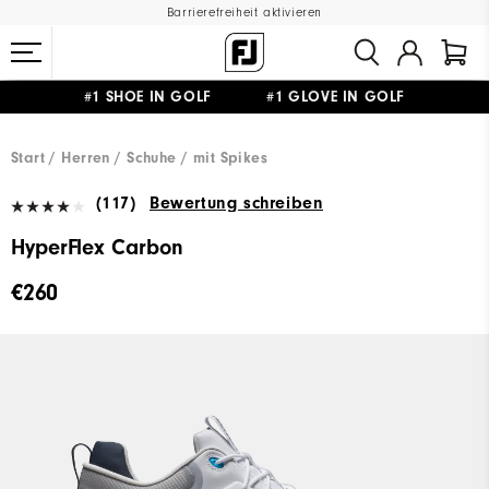
Barrierefreiheit aktivieren
#1 SHOE IN GOLF #1 GLOVE IN GOLF
GRATIS LIEFERUNG
AB 99€
&
GRATIS RÜCKSENDUNG
Start
Herren
Schuhe
mit Spikes
(117)
Bewertung schreiben
HyperFlex Carbon
€260