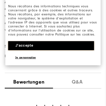
Ausrüstung verhindert
Haltbarkeit.
Nous récoltons des informations techniques vous
die Geruchsbildung,
concernant grâce à des cookies et autres traceurs.
Nous récoltons, par exemple, des informations sur
wenn Feuchtigkeit in
votre navigateur, le système d’exploitation et
der Umgebung
l’adresse IP des appareils que vous utilisez pour vous
connecter à Internet. Si vous souhaitez plus
vorhanden ist.
d’informations sur l’utilisation de cookies sur ce site,
vous pouvez consulter notre Politique sur les cookies.
J'accepte
SONNENSCHUTZ
UPF 30 Sonnenschutz
Je personnalise
Bewertungen
Q&A