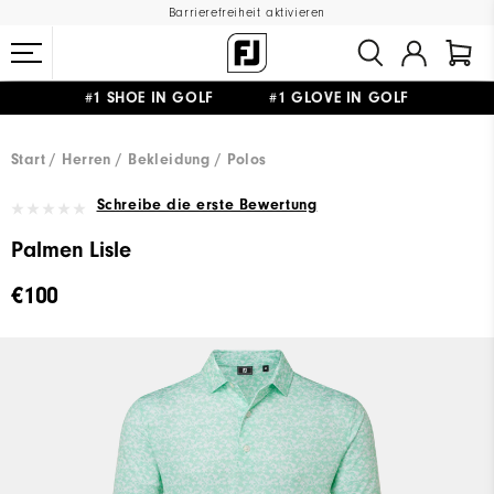
Barrierefreiheit aktivieren
#1 SHOE IN GOLF #1 GLOVE IN GOLF
GRATIS LIEFERUNG
AB 99€
&
GRATIS RÜCKSENDUNG
Start
Herren
Bekleidung
Polos
Schreibe die erste Bewertung
Palmen Lisle
€100