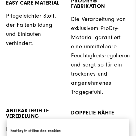
PRODRY®
EASY CARE MATERIAL
FABRIKATION
Pflegeleichter Stoff,
Die Verarbeitung von
der Faltenbildung
exklusivem ProDry-
und Einlaufen
Material garantiert
verhindert.
eine unmittelbare
Feuchtigkeitsregulierung
und sorgt so für ein
trockenes und
angenehmenes
Tragegefühl.
ANTIBAKTERIELLE
DOPPELTE NÄHTE
VEREDELUNG
Doppelnähte bieten
Diese antimikrobielle
FootJoy.fr utilise des cookies
zusätzliche