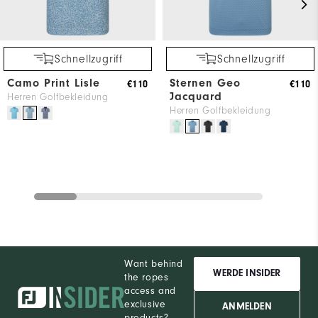
Schnellzugriff
Schnellzugriff
Camo Print Lisle
Sternen Geo
€110
€110
Jacquard
Herren Golfbekleidung
Herren Golfbekleidung
Want behind
WERDE INSIDER
the ropes
access and
exclusive
ANMELDEN
products?