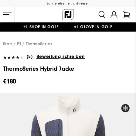
Barrierefreiheit aktivieren
#1 SHOE IN GOLF #1 GLOVE IN GOLF
GRATIS LIEFERUNG
AB 99€
&
GRATIS RÜCKSENDUNG
Start
FJ
ThermoSeries
(5)
Bewertung schreiben
ThermoSeries Hybrid Jacke
€180