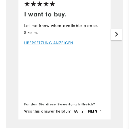
I want to buy.
T
b
Let me know when available please.
Size m.
H
p
ÜBERSETZUNG ANZEIGEN
pu
p
or
Ü
Fa
em
Fanden Sie diese Bewertung hilfreich?
Fa
Was this answer helpful?
2
1
Wa
JA
NEIN