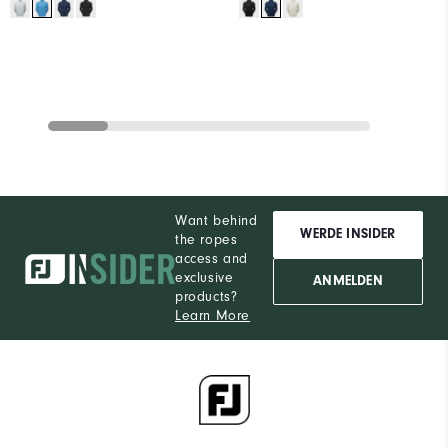
Want behind
WERDE INSIDER
the ropes
access and
exclusive
ANMELDEN
products?
Learn More