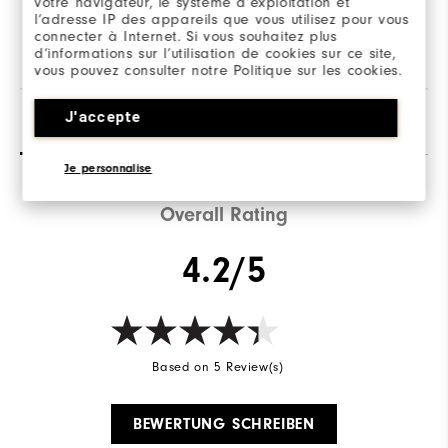
votre navigateur, le système d’exploitation et
Adam ist 1,88m groß und trägt M.
l’adresse IP des appareils que vous utilisez pour vous
connecter à Internet. Si vous souhaitez plus
d’informations sur l’utilisation de cookies sur ce site,
vous pouvez consulter notre Politique sur les cookies.
J'accepte
Bewertungen
(5)
Q&A
Je personnalise
Overall Rating
4.2/5
Based on 5 Review(s)
BEWERTUNG SCHREIBEN