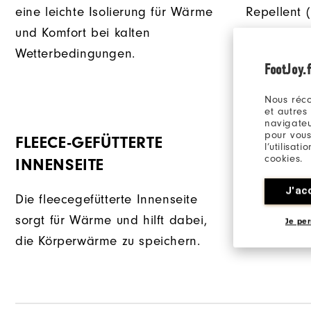
eine leichte Isolierung für Wärme
Repellent (
und Komfort bei kalten
dabei, wä
Wetterbedingungen.
leichtem R
FootJoy.f
bleiben.
Nous réco
et autres
navigateu
pour vous
FLEECE-GEFÜTTERTE
HANDTA
l’utilisat
cookies.
INNENSEITE
Offene Ha
J'ac
zusätzlic
Die fleecegefütterte Innenseite
praktische
sorgt für Wärme und hilft dabei,
Je per
die Körperwärme zu speichern.