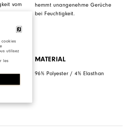
igkeit vom
hemmt unangenehme Gerüche
r
bei Feuchtigkeit.
 cookies
re
s utilisez
MATERIAL
r les
96% Polyester / 4% Elasthan