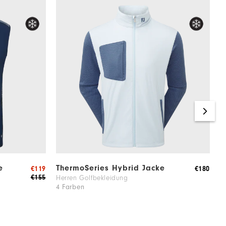
e
ThermoSeries Hybrid Jacke
T
€119
€180
P
€155
Herren Golfbekleidung
4 Farben
H
3