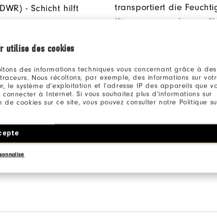
transportiert die Feucht
DWR) - Schicht hilft
Körper weg und sorgt fü
hrend Nebel oder
zusätzlichen Komfort.
egen trocken zu
r utilise des cookies
ltons des informations techniques vous concernant grâce à des
 traceurs. Nous récoltons, par exemple, des informations sur vot
r, le système d’exploitation et l’adresse IP des appareils que vou
 connecter à Internet. Si vous souhaitez plus d’informations sur
SCHEN
FABRIC
ion de cookies sur ce site, vous pouvez consulter notre Politique su
ndtaschen bieten
100% Polyester
cepte
he Wärme und
n Stauraum.
sonnalise