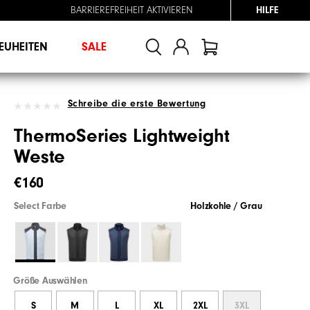
BARRIEREFREIHEIT AKTIVIEREN
HILFE
EUHEITEN
SALE
Schreibe die erste Bewertung
ThermoSeries Lightweight
Weste
€160
Select Farbe
Holzkohle / Grau
Größe Auswählen
S
M
L
XL
2XL
3XL