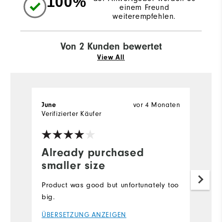
100%
einem Freund
weiterempfehlen.
Von 2 Kunden bewertet
View All
vor 4 Monaten
June
W
Verifizierter Käufer
Ve
Already purchased
I
smaller size
j
g
Product was good but unfortunately too
big.
Lo
m
ÜBERSETZUNG ANZEIGEN
c