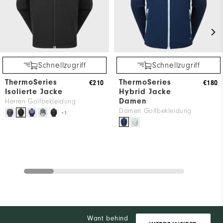
Schnellzugriff
Schnellzugriff
ThermoSeries
ThermoSeries
€210
€180
Isolierte Jacke
Hybrid Jacke
Damen
Herren Golfbekleidung
Damen Golfbekleidung
+1
Want behind