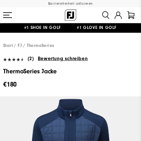
Barrierefreiheit aktivieren
#1 SHOE IN GOLF #1 GLOVE IN GOLF
GRATIS LIEFERUNG
AB 99€
&
GRATIS RÜCKSENDUNG
Start
FJ
ThermoSeries
(2)
Bewertung schreiben
ThermoSeries Jacke
€180