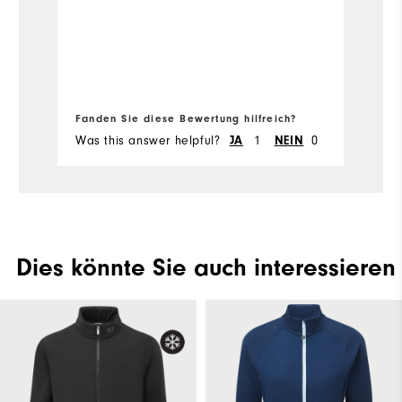
Ü
Fa
Fanden Sie diese Bewertung hilfreich?
Fa
Was this answer helpful?
1
0
Wa
JA
NEIN
Dies könnte Sie auch interessieren