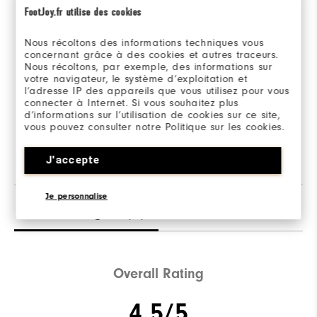
FootJoy.fr utilise des cookies
Nous récoltons des informations techniques vous
concernant grâce à des cookies et autres traceurs.
Nous récoltons, par exemple, des informations sur
votre navigateur, le système d’exploitation et
l’adresse IP des appareils que vous utilisez pour vous
360° Ansicht
connecter à Internet. Si vous souhaitez plus
d’informations sur l’utilisation de cookies sur ce site,
vous pouvez consulter notre Politique sur les cookies.
Adam ist 1,88m groß und trägt M.
J'accepte
Je personnalise
Bewertungen
(2)
Q&A
Overall Rating
4.5/5